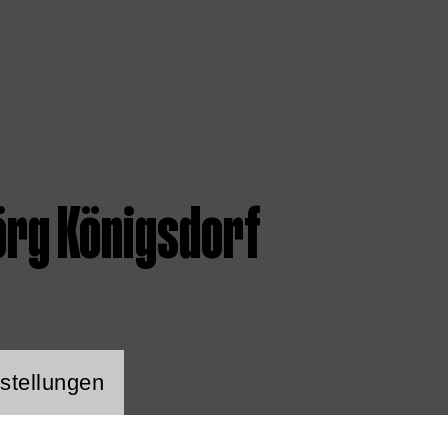
örg Königsdorf
ng Website Cookie
stellungen