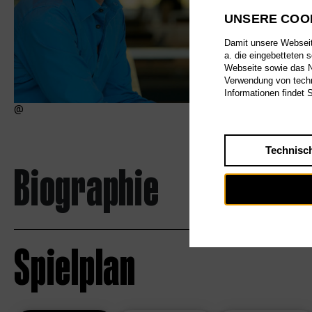
UNSERE COO
Damit unsere Webseite
a. die eingebetteten 
Webseite sowie das Nu
Verwendung von techn
Informationen findet 
Technisc
Biographie
Spielplan