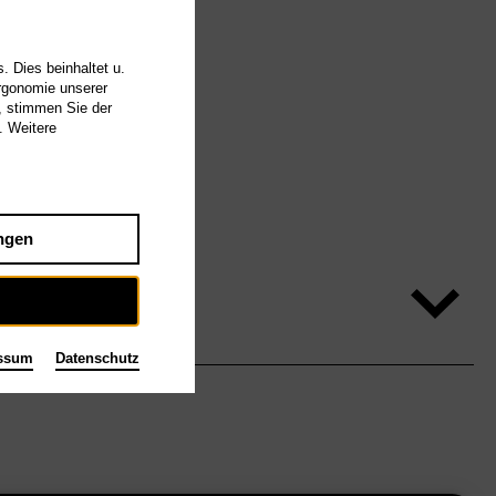
. Dies beinhaltet u.
Ergonomie unserer
, stimmen Sie der
. Weitere
ngen
ssum
Datenschutz