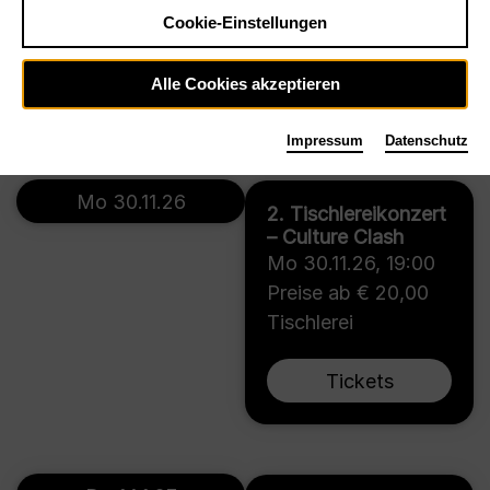
Cookie-Einstellungen
Tischlerei
Alle Cookies akzeptieren
Tickets
Impressum
Datenschutz
Mo 30.11.26
2. Tischlereikonzert
– Culture Clash
Mo 30.11.26
,
19:00
Preise ab € 20,00
Tischlerei
Tickets