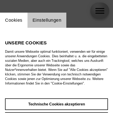
Einstellung Website Cookie
Cookies
Einstellungen
Musiker*innen des Orchesters der
Deutschen Oper Berlin
UNSERE COOKIES
Damit unsere Webseite optimal funktioniert, verwenden wir für einige
Biographie
unserer Anwendungen Cookies. Dies beinhaltet u. a. die eingebetteten
sozialen Medien, aber auch ein Trackingtool, welches uns Auskunft
über die Ergonomie unserer Webseite sowie das
Spielplan
Nutzer*innenverhalten bietet. Wenn Sie auf "Alle Cookies akzeptieren"
klicken, stimmen Sie der Verwendung von technisch notwendigen
Cookies sowie jenen zur Optimierung unserer Webseite zu. Weitere
Informationen findet Sie in den "Cookie-Einstellungen".
Mi 7.10.26
1. Tischlereikonzert
– Wider das
Vergessen
Technische Cookies akzeptieren
Mi 7.10.26
,
19:00
Preise ab € 20,00