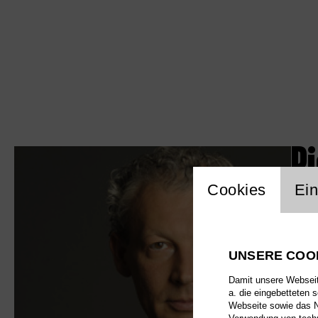
Pi
Einstellu
Cookies
Ein
UNSERE COO
Damit unsere Webseite
a. die eingebetteten 
Webseite sowie das Nu