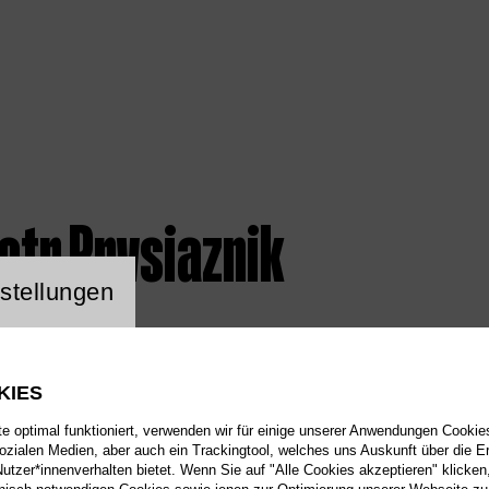
otr Prysiaznik
ng Website Cookie
stellungen
KIES
 optimal funktioniert, verwenden wir für einige unserer Anwendungen Cookies
sozialen Medien, aber auch ein Trackingtool, welches uns Auskunft über die 
tzer*innenverhalten bietet. Wenn Sie auf "Alle Cookies akzeptieren" klicken