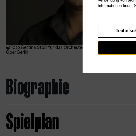
Verwendung von techn
Informationen findet 
Technisc
Foto Bettina Stöß für das Orchester der Deutschen
Oper Berlin
Biographie
Spielplan