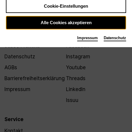
Newsletter
Cookie-Einstellungen
Alle Cookies akzeptieren
Infos
Folgen
Impressum
Datenschutz
Jobs / Praktika
Facebook
Datenschutz
Instagram
AGBs
Youtube
Barrierefreiheitserklärung
Threads
Impressum
LinkedIn
Issuu
Service
Kontakt