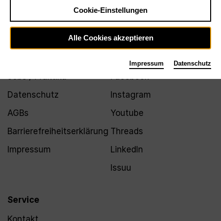
Newsletter
Cookie-Einstellungen
Alle Cookies akzeptieren
Infos
Folgen
Impressum
Datenschutz
Jobs / Praktika
Facebook
Datenschutz
Instagram
AGBs
Youtube
Barrierefreiheitserklärung
Threads
Impressum
LinkedIn
Issuu
Service
Kontakt