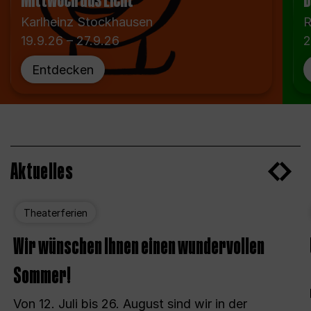
Mittwoch aus Licht
D
Karlheinz Stockhausen
R
19.9.26 – 27.9.26
2
Entdecken
Aktuelles
Theaterferien
Wir wünschen Ihnen einen wundervollen
Sommer!
Von 12. Juli bis 26. August sind wir in der