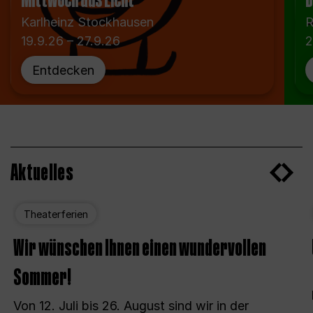
Mittwoch aus Licht
D
Karlheinz Stockhausen
R
19.9.26 – 27.9.26
2
Entdecken
Aktuelles
Theaterferien
Wir wünschen Ihnen einen wundervollen
Sommer!
Von 12. Juli bis 26. August sind wir in der