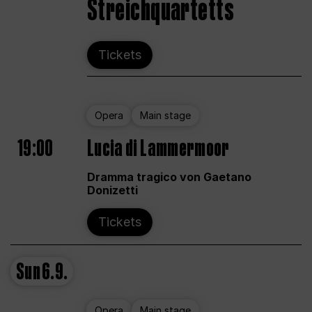
Streichquartetts
Tickets
Opera
Main stage
19:00
Lucia di Lammermoor
Dramma tragico von Gaetano
Donizetti
Tickets
Sun
6.9.
Opera
Main stage