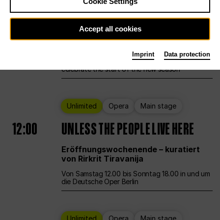
Cookie Settings
Ballet
Main stage
Staatsballett Berlin
Accept all cookies
12:00
Eröffnungswochenende
Imprint
Data protection
Deutsche Oper Berlin opens its doors to
celebrate the start of the new season
Unlimited
Opera
Main stage
12:00
UNLESS THE PEOPLE LIVE HERE
Eröffnungswochenende – kuratiert
von Rirkrit Tiravanija
Von Samstag 12.00 bis Sonntag 18.00 in und um
die Deutsche Oper Berlin
Unlimited
Opera
Main stage