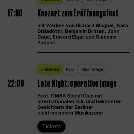
17:00
Konzert zum Eröffnungsfest
mit Werken von Richard Wagner, Bára
Gísladóttir, Benjamin Britten, John
Cage, Edward Elgar und Giacomo
Puccini
Unlimited
Pop
Main stage
22:00
Late Night: operative image
Feat. OMSK Social Club mit
internationalen DJs und bekannten
Gesichtern der Berliner
elektronischen Musikszene
Tickets