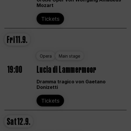
Mozart
Tickets
Fri
11.9.
Opera
Main stage
19:00
Lucia di Lammermoor
Dramma tragico von Gaetano
Donizetti
Tickets
Sat
12.9.