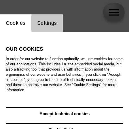
Website cookie setting
Cookies
Settings
skip_calendar_timeline
Search
OUR COOKIES
All artistic fields
In order for our website to function optimally, we use cookies for some
All locations
of our applications. This includes i.a. the embedded social media, but
also a tracking tool that provides us with information about the
ergonomics of our website and user behavior. If you click on "Accept
All features
all cookies", you agree to the use of technically necessary cookies
and those to optimize our website. See "Cookie Settings" for more
information.
August 2026
Accept technical cookies
Sat
29.8.