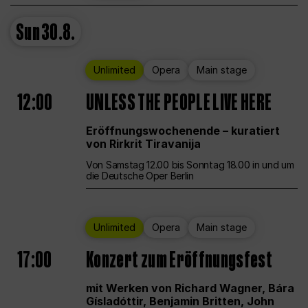
Sun
30.8.
Unlimited
Opera
Main stage
12:00
UNLESS THE PEOPLE LIVE HERE
Eröffnungswochenende – kuratiert
von Rirkrit Tiravanija
Von Samstag 12.00 bis Sonntag 18.00 in und um
die Deutsche Oper Berlin
Unlimited
Opera
Main stage
17:00
Konzert zum Eröffnungsfest
mit Werken von Richard Wagner, Bára
Gísladóttir, Benjamin Britten, John