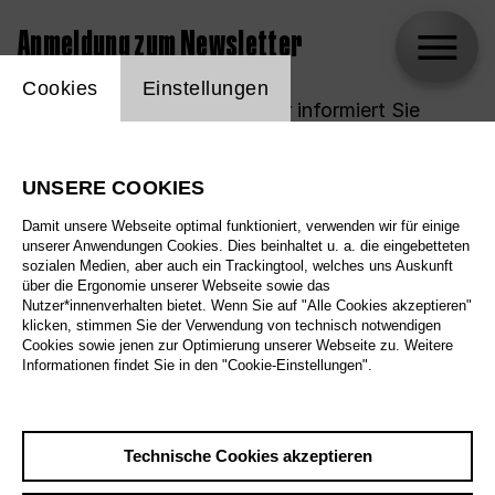
Anmeldung zum Newsletter
Einstellung Website Cookie
Cookies
Einstellungen
Unser kostenloser Newsletter informiert Sie
monatlich über das Programm der Deutschen
Oper Berlin.
UNSERE COOKIES
Damit unsere Webseite optimal funktioniert, verwenden wir für einige
unserer Anwendungen Cookies. Dies beinhaltet u. a. die eingebetteten
E-Mail*
sozialen Medien, aber auch ein Trackingtool, welches uns Auskunft
über die Ergonomie unserer Webseite sowie das
Nutzer*innenverhalten bietet. Wenn Sie auf "Alle Cookies akzeptieren"
klicken, stimmen Sie der Verwendung von technisch notwendigen
Cookies sowie jenen zur Optimierung unserer Webseite zu. Weitere
Vorname
Informationen findet Sie in den "Cookie-Einstellungen".
Nachname
Technische Cookies akzeptieren