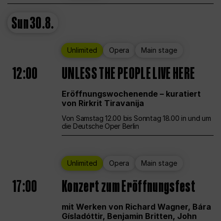
Sun
30.8.
Unlimited
Opera
Main stage
12:00
UNLESS THE PEOPLE LIVE HERE
Eröffnungswochenende – kuratiert
von Rirkrit Tiravanija
Von Samstag 12.00 bis Sonntag 18.00 in und um
die Deutsche Oper Berlin
Unlimited
Opera
Main stage
17:00
Konzert zum Eröffnungsfest
mit Werken von Richard Wagner, Bára
Gísladóttir, Benjamin Britten, John