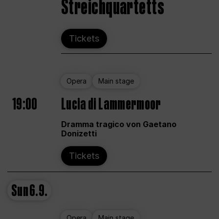
Streichquartetts
Tickets
Opera
Main stage
19:00
Lucia di Lammermoor
Dramma tragico von Gaetano
Donizetti
Tickets
Sun
6.9.
Opera
Main stage