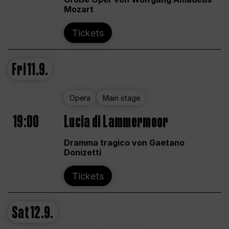
Mozart
Tickets
Fri
11.9.
Opera
Main stage
19:00
Lucia di Lammermoor
Dramma tragico von Gaetano
Donizetti
Tickets
Sat
12.9.