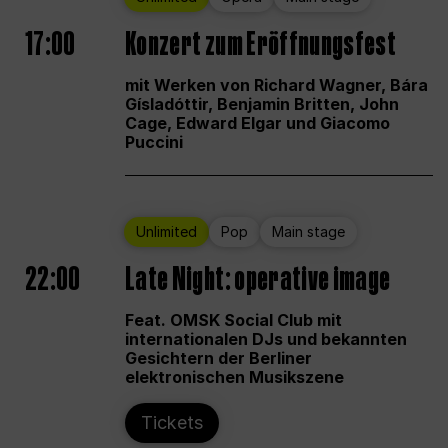
17:00
Konzert zum Eröffnungsfest
mit Werken von Richard Wagner, Bára
Gísladóttir, Benjamin Britten, John
Cage, Edward Elgar und Giacomo
Puccini
Unlimited
Pop
Main stage
22:00
Late Night: operative image
Feat. OMSK Social Club mit
internationalen DJs und bekannten
Gesichtern der Berliner
elektronischen Musikszene
Tickets