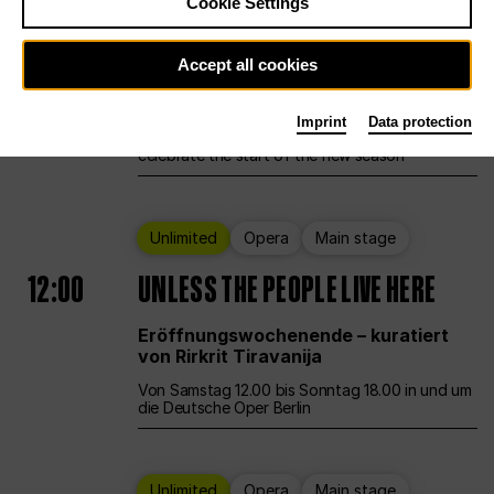
Cookie Settings
Ballet
Main stage
Staatsballett Berlin
Accept all cookies
12:00
Eröffnungswochenende
Imprint
Data protection
Deutsche Oper Berlin opens its doors to
celebrate the start of the new season
Unlimited
Opera
Main stage
12:00
UNLESS THE PEOPLE LIVE HERE
Eröffnungswochenende – kuratiert
von Rirkrit Tiravanija
Von Samstag 12.00 bis Sonntag 18.00 in und um
die Deutsche Oper Berlin
Unlimited
Opera
Main stage