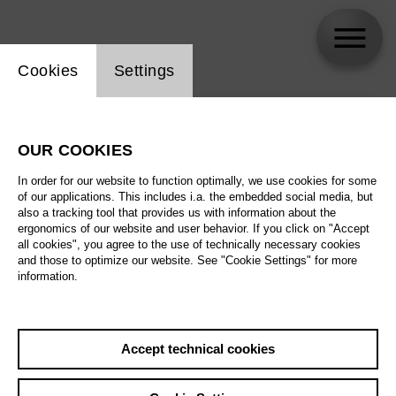
Website cookie setting
Cookies
Settings
skip_calendar_timeline
Search
OUR COOKIES
All artistic fields
In order for our website to function optimally, we use cookies for some
All locations
of our applications. This includes i.a. the embedded social media, but
also a tracking tool that provides us with information about the
ergonomics of our website and user behavior. If you click on "Accept
All features
all cookies", you agree to the use of technically necessary cookies
and those to optimize our website. See "Cookie Settings" for more
information.
August 2026
Accept technical cookies
Sat
29.8.