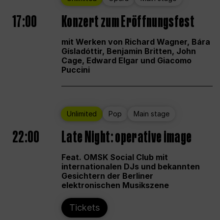
17:00
Konzert zum Eröffnungsfest
mit Werken von Richard Wagner, Bára
Gísladóttir, Benjamin Britten, John
Cage, Edward Elgar und Giacomo
Puccini
Unlimited
Pop
Main stage
22:00
Late Night: operative image
Feat. OMSK Social Club mit
internationalen DJs und bekannten
Gesichtern der Berliner
elektronischen Musikszene
Tickets