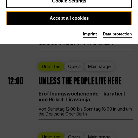
Cookie Settings
Ballet
Main stage
Staatsballett Berlin
Accept all cookies
12:00
Eröffnungswochenende
Imprint
Data protection
Deutsche Oper Berlin opens its doors to
celebrate the start of the new season
Unlimited
Opera
Main stage
12:00
UNLESS THE PEOPLE LIVE HERE
Eröffnungswochenende – kuratiert
von Rirkrit Tiravanija
Von Samstag 12.00 bis Sonntag 18.00 in und um
die Deutsche Oper Berlin
Unlimited
Opera
Main stage