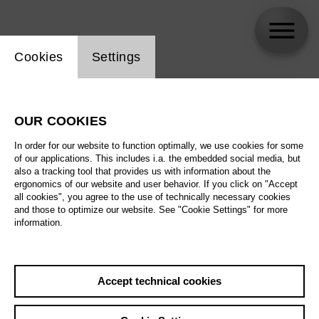
Website cookie setting
Cookies
Settings
skip_calendar_timeline
Search
OUR COOKIES
All artistic fields
In order for our website to function optimally, we use cookies for some
All locations
of our applications. This includes i.a. the embedded social media, but
also a tracking tool that provides us with information about the
ergonomics of our website and user behavior. If you click on "Accept
All features
all cookies", you agree to the use of technically necessary cookies
and those to optimize our website. See "Cookie Settings" for more
information.
August 2026
Accept technical cookies
Sat
29.8.