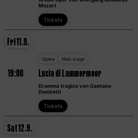
Mozart
Tickets
Fri
11.9.
Opera
Main stage
19:00
Lucia di Lammermoor
Dramma tragico von Gaetano
Donizetti
Tickets
Sat
12.9.