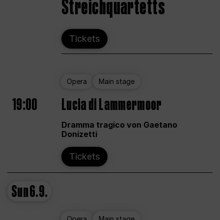
Streichquartetts
Tickets
Opera
Main stage
19:00
Lucia di Lammermoor
Dramma tragico von Gaetano
Donizetti
Tickets
Sun
6.9.
Opera
Main stage