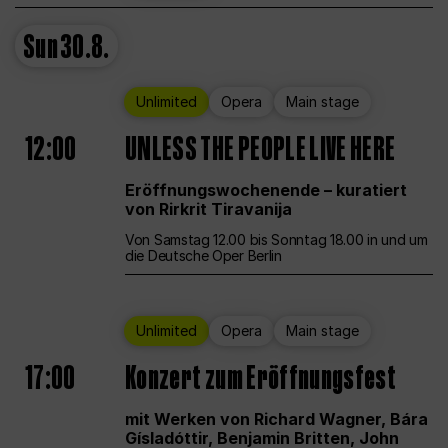
Sun
30.8.
Unlimited
Opera
Main stage
12:00
UNLESS THE PEOPLE LIVE HERE
Eröffnungswochenende – kuratiert
von Rirkrit Tiravanija
Von Samstag 12.00 bis Sonntag 18.00 in und um
die Deutsche Oper Berlin
Unlimited
Opera
Main stage
17:00
Konzert zum Eröffnungsfest
mit Werken von Richard Wagner, Bára
Gísladóttir, Benjamin Britten, John