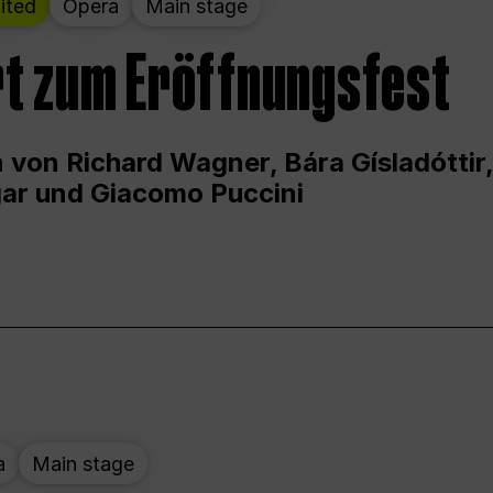
ited
Opera
Main stage
t zum Eröffnungsfest
 von Richard Wagner, Bára Gísladóttir,
ar und Giacomo Puccini
a
Main stage