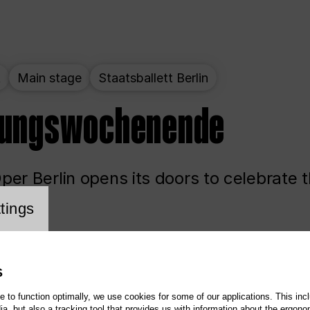
t
Main stage
Staatsballett Berlin
nungswochenende
er Berlin opens its doors to celebrate 
cookie setting
tings
ited
Opera
Main stage
S
te to function optimally, we use cookies for some of our applications. This incl
, but also a tracking tool that provides us with information about the ergono