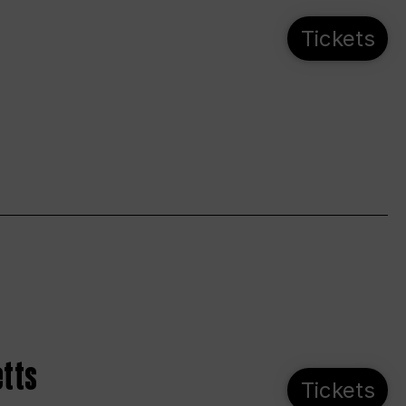
Tickets
etts
Tickets