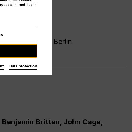
ary cookies and those
avanija
gs
 Deutsche Oper Berlin
nt
Data protection
 Benjamin Britten, John Cage,