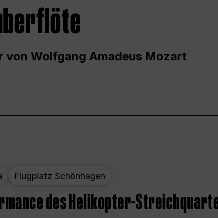
uberflöte
r von Wolfgang Amadeus Mozart
a
Flugplatz Schönhagen
ormance des Helikopter-Streichquart