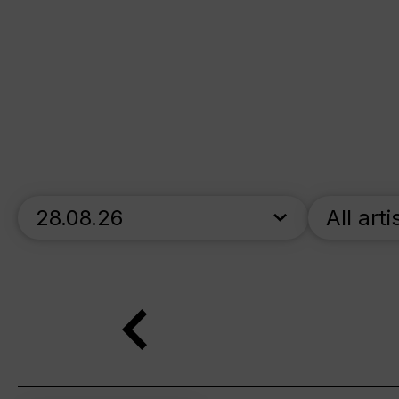
skip_calendar_timeline
All arti
Search