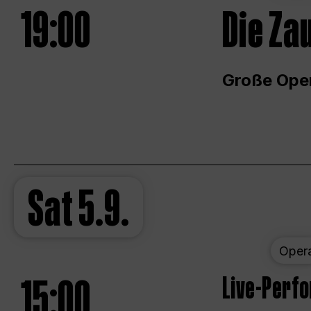
19:00
Die Za
Große Ope
Sat
5.9.
Oper
15:00
Live-Perf