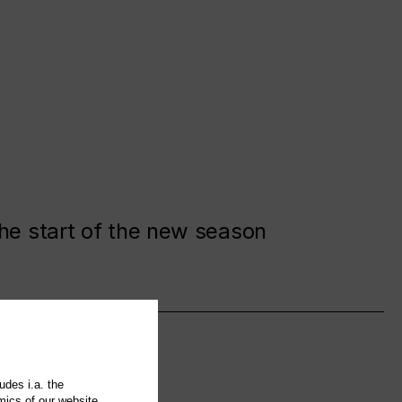
the start of the new season
udes i.a. the
mics of our website