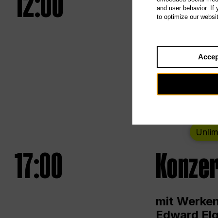
12:00
UNLESS
and user behavior. If
to optimize our websi
Eröffnungs
Accep
Von Samsta
Unlim
17:00
Konzer
mit Werken
Edward Elg