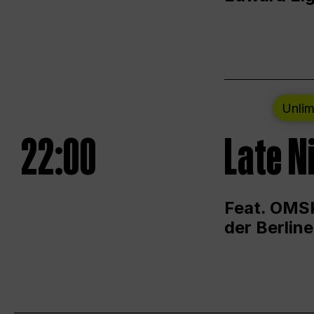
Unlim
22:00
Late N
Feat. OMSK
der Berlin