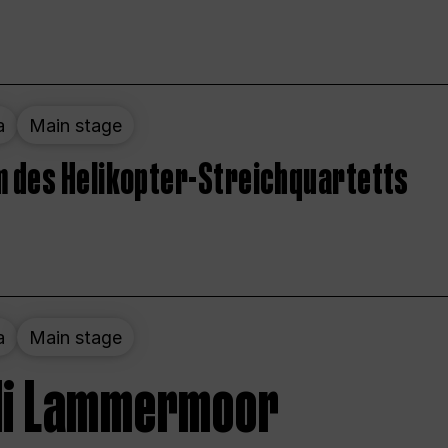
a
Main stage
 des Helikopter-Streichquartetts
a
Main stage
 di Lammermoor