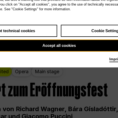
 THE PEOPLE LIVE HERE
 you click on "Accept all cookies", you agree to the use of technically necess
te. See "Cookie Settings" for more information.
wochenende – kuratiert von Rirkrit Tir
t technical cookies
Cookie Settin
g 12.00 bis Sonntag 18.00 in und um die
Accept all cookies
Impri
ited
Opera
Main stage
t zum Eröffnungsfest
 von Richard Wagner, Bára Gísladóttir,
ar und Giacomo Puccini