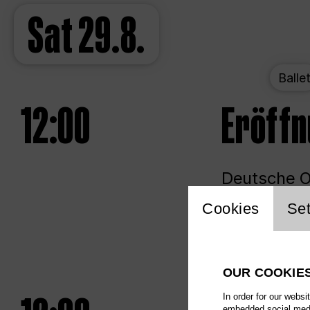
Sat
29.8.
Balle
12:00
Eröff
Deutsche Op
Website 
Cookies
Set
Unlim
OUR COOKIE
In order for our websi
embedded social media