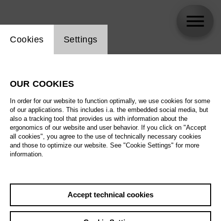
Website cookie setting
Cookies
Settings
skip_calendar_timeline
Search
OUR COOKIES
All artistic fields
In order for our website to function optimally, we use cookies for some
All locations
of our applications. This includes i.a. the embedded social media, but
also a tracking tool that provides us with information about the
ergonomics of our website and user behavior. If you click on "Accept
All features
all cookies", you agree to the use of technically necessary cookies
and those to optimize our website. See "Cookie Settings" for more
information.
August 2026
Accept technical cookies
Sat
29.8.