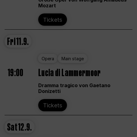
Mozart
Tickets
Fri
11.9.
Opera
Main stage
19:00
Lucia di Lammermoor
Dramma tragico von Gaetano
Donizetti
Tickets
Sat
12.9.