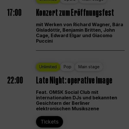
17:00
Konzert zum Eröffnungsfest
mit Werken von Richard Wagner, Bára
Gísladóttir, Benjamin Britten, John
Cage, Edward Elgar und Giacomo
Puccini
Unlimited
Pop
Main stage
22:00
Late Night: operative image
Feat. OMSK Social Club mit
internationalen DJs und bekannten
Gesichtern der Berliner
elektronischen Musikszene
Tickets