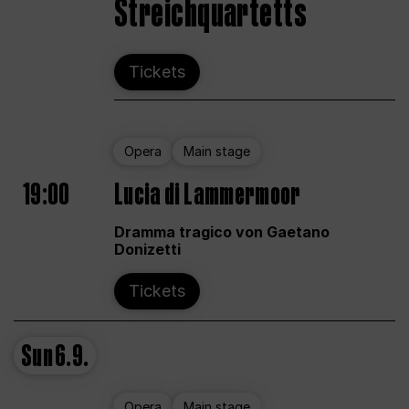
Streichquartetts
Tickets
Opera
Main stage
19:00
Lucia di Lammermoor
Dramma tragico von Gaetano
Donizetti
Tickets
Sun
6.9.
Opera
Main stage