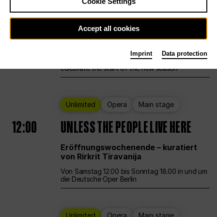
Cookie Settings
Ballet
Main stage
Staatsballett Berlin
Accept all cookies
12:00
Eröffnungswochenende
Imprint
Data protection
Deutsche Oper Berlin opens its doors to
celebrate the start of the new season
Unlimited
Opera
Main stage
12:00
UNLESS THE PEOPLE LIVE HERE
Eröffnungswochenende – kuratiert
von Rirkrit Tiravanija
Von Samstag 12.00 bis Sonntag 18.00 in und um
die Deutsche Oper Berlin
Unlimited
Opera
Main stage