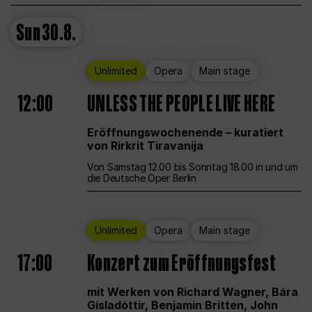
Sun
30.8.
Unlimited
Opera
Main stage
12:00
UNLESS THE PEOPLE LIVE HERE
Eröffnungswochenende – kuratiert
von Rirkrit Tiravanija
Von Samstag 12.00 bis Sonntag 18.00 in und um
die Deutsche Oper Berlin
Unlimited
Opera
Main stage
17:00
Konzert zum Eröffnungsfest
mit Werken von Richard Wagner, Bára
Gísladóttir, Benjamin Britten, John