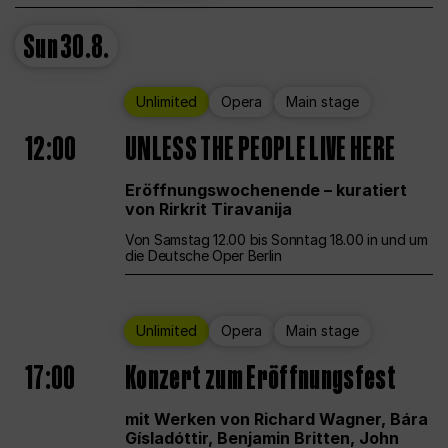
Sun
30.8.
Unlimited
Opera
Main stage
12:00
UNLESS THE PEOPLE LIVE HERE
Eröffnungswochenende – kuratiert
von Rirkrit Tiravanija
Von Samstag 12.00 bis Sonntag 18.00 in und um
die Deutsche Oper Berlin
Unlimited
Opera
Main stage
17:00
Konzert zum Eröffnungsfest
mit Werken von Richard Wagner, Bára
Gísladóttir, Benjamin Britten, John