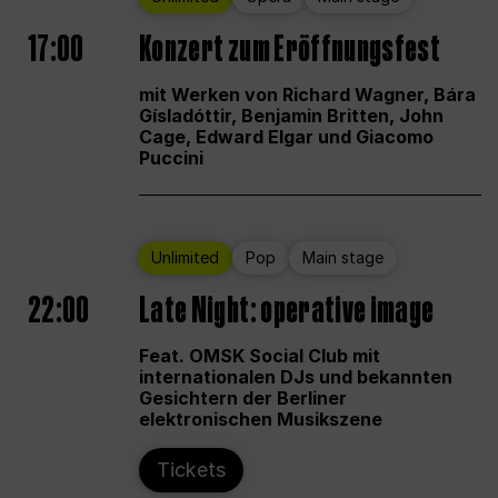
17:00
Konzert zum Eröffnungsfest
mit Werken von Richard Wagner, Bára
Gísladóttir, Benjamin Britten, John
Cage, Edward Elgar und Giacomo
Puccini
Unlimited
Pop
Main stage
22:00
Late Night: operative image
Feat. OMSK Social Club mit
internationalen DJs und bekannten
Gesichtern der Berliner
elektronischen Musikszene
Tickets