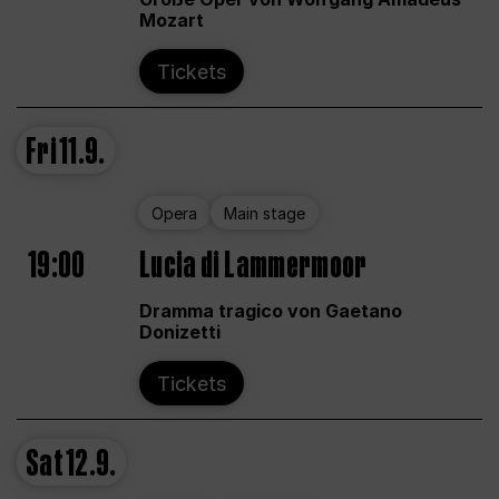
Mozart
Tickets
Fri
11.9.
Opera
Main stage
19:00
Lucia di Lammermoor
Dramma tragico von Gaetano
Donizetti
Tickets
Sat
12.9.