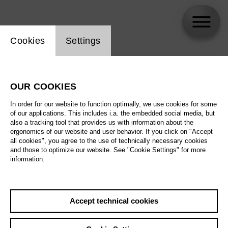
Website cookie setting
Cookies
Settings
skip_calendar_timeline
Search
OUR COOKIES
All artistic fields
In order for our website to function optimally, we use cookies for some
All locations
of our applications. This includes i.a. the embedded social media, but
also a tracking tool that provides us with information about the
ergonomics of our website and user behavior. If you click on "Accept
All features
all cookies", you agree to the use of technically necessary cookies
and those to optimize our website. See "Cookie Settings" for more
information.
August 2026
Accept technical cookies
Sat
29.8.