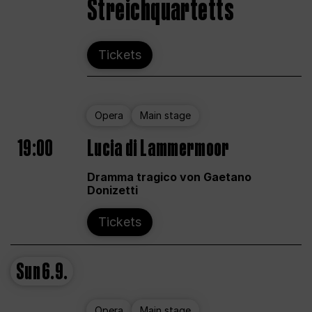
Streichquartetts
Tickets
Opera
Main stage
19:00
Lucia di Lammermoor
Dramma tragico von Gaetano
Donizetti
Tickets
Sun
6.9.
Opera
Main stage