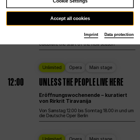
Cookie Settings
Ballet
Main stage
Staatsballett Berlin
Accept all cookies
12:00
Eröffnungswochenende
Imprint
Data protection
Deutsche Oper Berlin opens its doors to
celebrate the start of the new season
Unlimited
Opera
Main stage
12:00
UNLESS THE PEOPLE LIVE HERE
Eröffnungswochenende – kuratiert
von Rirkrit Tiravanija
Von Samstag 12.00 bis Sonntag 18.00 in und um
die Deutsche Oper Berlin
Unlimited
Opera
Main stage