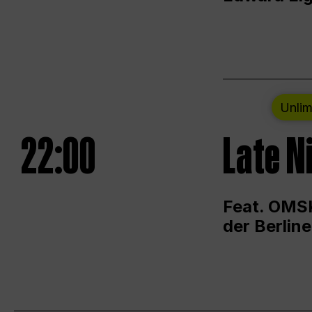
Unlim
22:00
Late N
Feat. OMSK
der Berlin