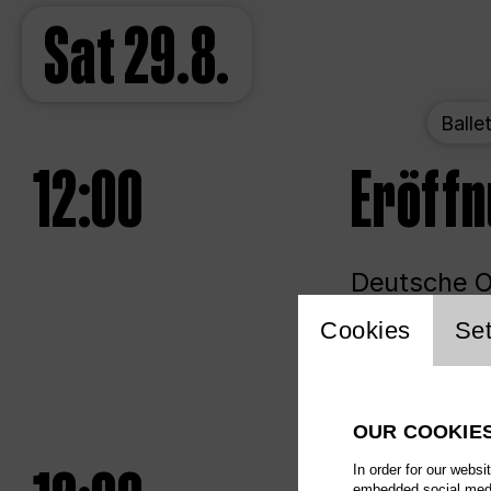
Sat
29.8.
Balle
12:00
Eröff
Deutsche Op
Website 
Cookies
Set
Unlim
OUR COOKIE
In order for our websi
embedded social media