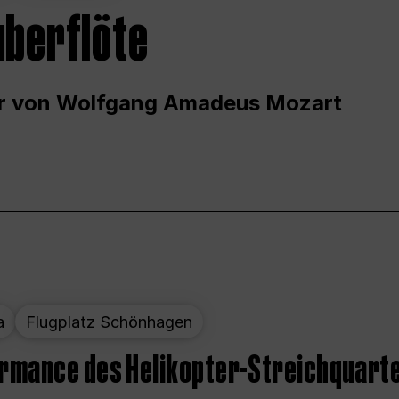
uberflöte
r von Wolfgang Amadeus Mozart
a
Flugplatz Schönhagen
ormance des Helikopter-Streichquart