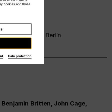
ary cookies and those
avanija
gs
 Deutsche Oper Berlin
nt
Data protection
 Benjamin Britten, John Cage,