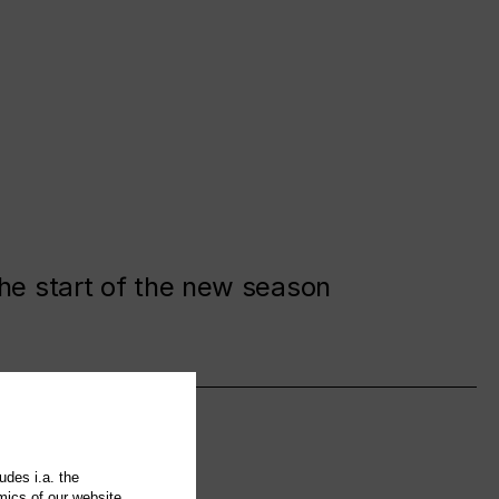
the start of the new season
udes i.a. the
mics of our website