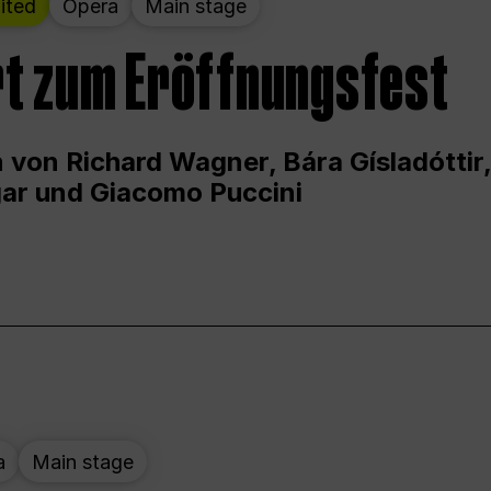
ited
Opera
Main stage
t zum Eröffnungsfest
 von Richard Wagner, Bára Gísladóttir,
ar und Giacomo Puccini
a
Main stage