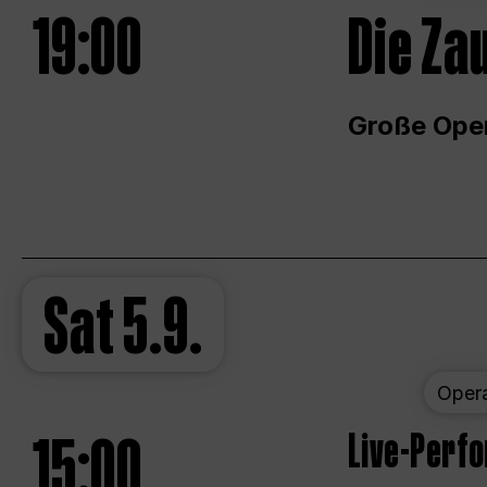
19:00
Die Za
Große Ope
Sat
5.9.
Oper
15:00
Live-Perf