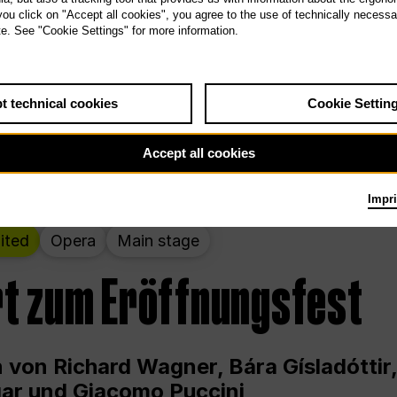
 THE PEOPLE LIVE HERE
 you click on "Accept all cookies", you agree to the use of technically necess
te. See "Cookie Settings" for more information.
wochenende – kuratiert von Rirkrit Tir
t technical cookies
Cookie Settin
g 12.00 bis Sonntag 18.00 in und um die
Accept all cookies
Impri
ited
Opera
Main stage
t zum Eröffnungsfest
 von Richard Wagner, Bára Gísladóttir,
ar und Giacomo Puccini