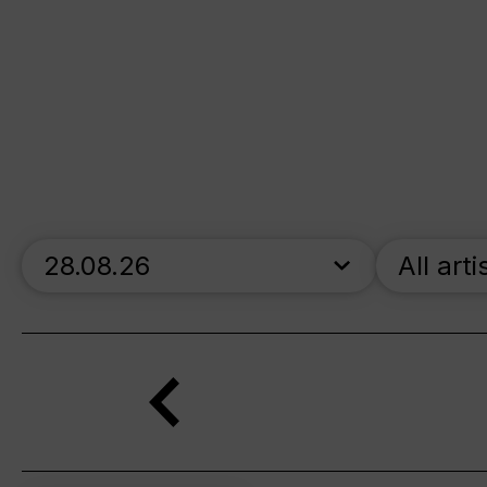
skip_calendar_timeline
All arti
Search