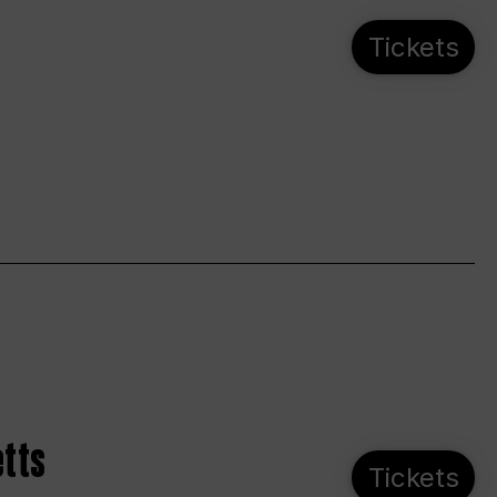
Tickets
etts
Tickets