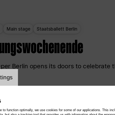
t
Main stage
Staatsballett Berlin
nungswochenende
er Berlin opens its doors to celebrate 
cookie setting
tings
ited
Opera
Main stage
S
te to function optimally, we use cookies for some of our applications. This incl
, but also a tracking tool that provides us with information about the ergono