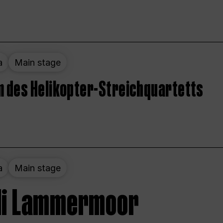
a
Main stage
 des Helikopter-Streichquartetts
a
Main stage
 di Lammermoor