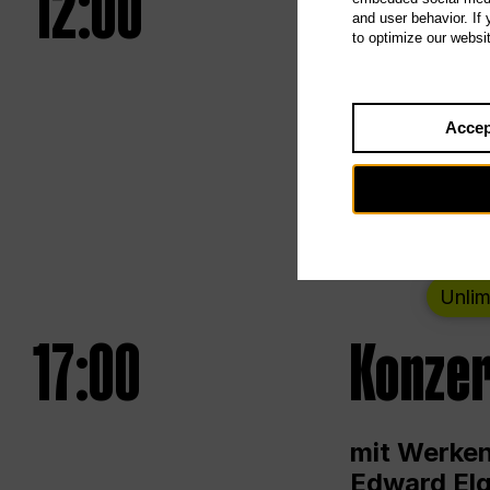
12:00
UNLESS
and user behavior. If
to optimize our websi
Eröffnungs
Accep
Von Samsta
Unlim
17:00
Konzer
mit Werken
Edward Elg