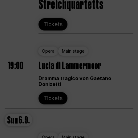
Streichquartetts
Tickets
Opera
Main stage
19:00
Lucia di Lammermoor
Dramma tragico von Gaetano
Donizetti
Tickets
Sun
6.9.
Opera
Main stage