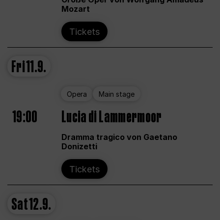
Mozart
Tickets
Fri
11.9.
Opera
Main stage
19:00
Lucia di Lammermoor
Dramma tragico von Gaetano
Donizetti
Tickets
Sat
12.9.