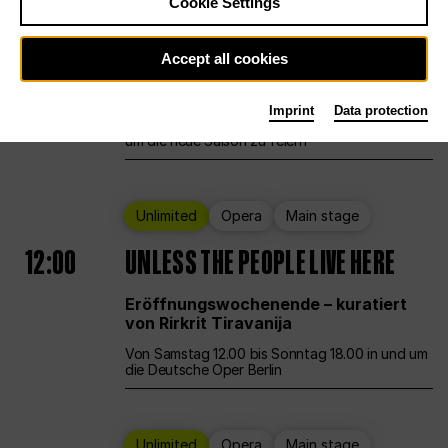
Cookie Settings
Ballet
Main stage
Staatsballett Berlin
Accept all cookies
12:00
Eröffnungswochenende
Imprint
Data protection
Die Deutsche Oper Berlin öffnet ihre Pforten,
um die neue Saison zu feiern
Unlimited
Opera
Main stage
12:00
UNLESS THE PEOPLE LIVE HERE
Eröffnungswochenende – kuratiert
von Rirkrit Tiravanija
Von Samstag 12.00 bis Sonntag 18.00 in und um
die Deutsche Oper Berlin
Unlimited
Opera
Main stage