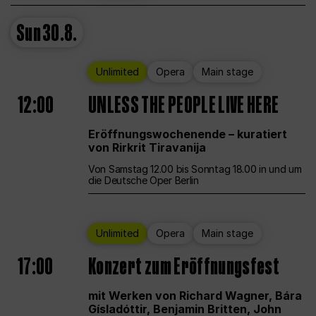
Sun
30.8.
Unlimited
Opera
Main stage
12:00
UNLESS THE PEOPLE LIVE HERE
Eröffnungswochenende – kuratiert
von Rirkrit Tiravanija
Von Samstag 12.00 bis Sonntag 18.00 in und um
die Deutsche Oper Berlin
Unlimited
Opera
Main stage
17:00
Konzert zum Eröffnungsfest
mit Werken von Richard Wagner, Bára
Gísladóttir, Benjamin Britten, John