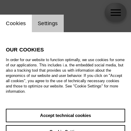
Website cookie setting
Cookies
Settings
skip_calendar_timeline
Search
OUR COOKIES
All artistic fields
In order for our website to function optimally, we use cookies for some
All locations
of our applications. This includes i.a. the embedded social media, but
also a tracking tool that provides us with information about the
ergonomics of our website and user behavior. If you click on "Accept
All features
all cookies", you agree to the use of technically necessary cookies
and those to optimize our website. See "Cookie Settings" for more
information.
August 2026
Accept technical cookies
Sat
29.8.