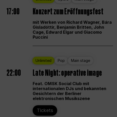
17:00
Konzert zum Eröffnungsfest
mit Werken von Richard Wagner, Bára
Gísladóttir, Benjamin Britten, John
Cage, Edward Elgar und Giacomo
Puccini
Unlimited
Pop
Main stage
22:00
Late Night: operative image
Feat. OMSK Social Club mit
internationalen DJs und bekannten
Gesichtern der Berliner
elektronischen Musikszene
Tickets