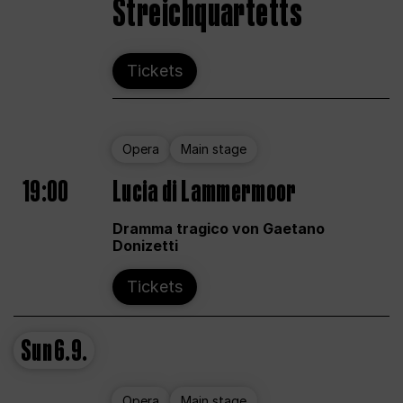
Streichquartetts
Tickets
Opera
Main stage
19:00
Lucia di Lammermoor
Dramma tragico von Gaetano
Donizetti
Tickets
Sun
6.9.
Opera
Main stage