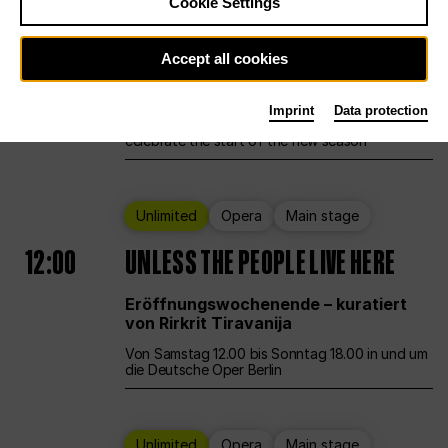
Cookie Settings
Ballet
Main stage
Staatsballett Berlin
Accept all cookies
12:00
Eröffnungswochenende
Imprint
Data protection
Deutsche Oper Berlin opens its doors to
celebrate the start of the new season
Unlimited
Opera
Main stage
12:00
UNLESS THE PEOPLE LIVE HERE
Eröffnungswochenende – kuratiert
von Rirkrit Tiravanija
Von Samstag 12.00 bis Sonntag 18.00 in und um
die Deutsche Oper Berlin
Unlimited
Opera
Main stage