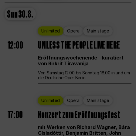
Sun
30.8.
Unlimited
Opera
Main stage
12:00
UNLESS THE PEOPLE LIVE HERE
Eröffnungswochenende – kuratiert
von Rirkrit Tiravanija
Von Samstag 12.00 bis Sonntag 18.00 in und um
die Deutsche Oper Berlin
Unlimited
Opera
Main stage
17:00
Konzert zum Eröffnungsfest
mit Werken von Richard Wagner, Bára
Gísladóttir, Benjamin Britten, John