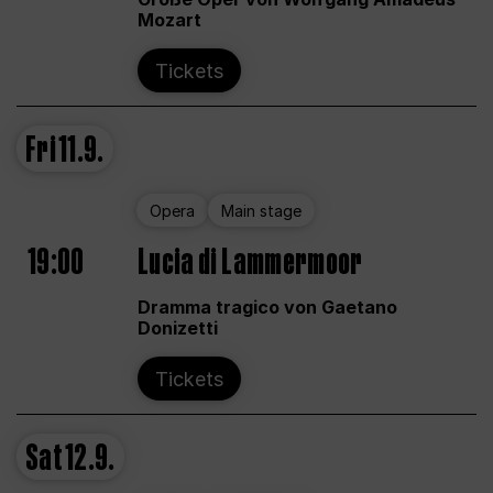
Mozart
Tickets
Fri
11.9.
Opera
Main stage
19:00
Lucia di Lammermoor
Dramma tragico von Gaetano
Donizetti
Tickets
Sat
12.9.