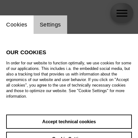
Website cookie setting
Cookies
Settings
skip_calendar_timeline
Search
OUR COOKIES
All artistic fields
In order for our website to function optimally, we use cookies for some
All locations
of our applications. This includes i.a. the embedded social media, but
also a tracking tool that provides us with information about the
ergonomics of our website and user behavior. If you click on "Accept
All features
all cookies", you agree to the use of technically necessary cookies
and those to optimize our website. See "Cookie Settings" for more
information.
August 2026
Accept technical cookies
Sat
29.8.