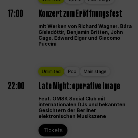
17:00
Konzert zum Eröffnungsfest
mit Werken von Richard Wagner, Bára
Gísladóttir, Benjamin Britten, John
Cage, Edward Elgar und Giacomo
Puccini
Unlimited
Pop
Main stage
22:00
Late Night: operative image
Feat. OMSK Social Club mit
internationalen DJs und bekannten
Gesichtern der Berliner
elektronischen Musikszene
Tickets