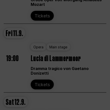
Mozart
Tickets
Fri
11.9.
Opera
Main stage
19:00
Lucia di Lammermoor
Dramma tragico von Gaetano
Donizetti
Tickets
Sat
12.9.