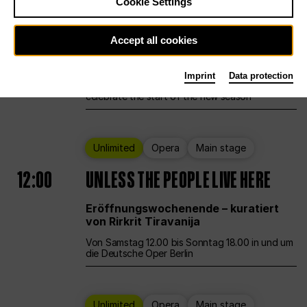
Cookie Settings
Ballet
Main stage
Staatsballett Berlin
Accept all cookies
12:00
Eröffnungswochenende
Imprint
Data protection
Deutsche Oper Berlin opens its doors to
celebrate the start of the new season
Unlimited
Opera
Main stage
12:00
UNLESS THE PEOPLE LIVE HERE
Eröffnungswochenende – kuratiert
von Rirkrit Tiravanija
Von Samstag 12.00 bis Sonntag 18.00 in und um
die Deutsche Oper Berlin
Unlimited
Opera
Main stage