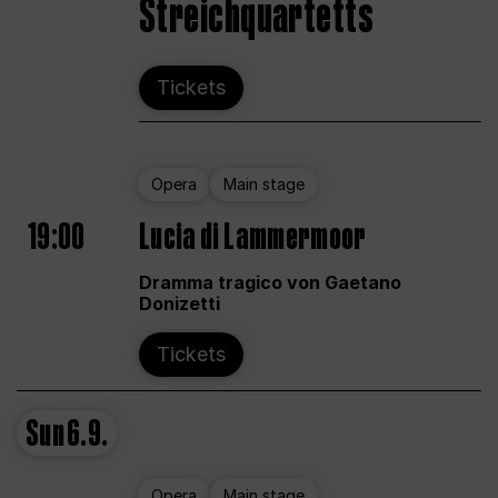
Streichquartetts
Tickets
Opera
Main stage
19:00
Lucia di Lammermoor
Dramma tragico von Gaetano
Donizetti
Tickets
Sun
6.9.
Opera
Main stage