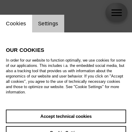
Website cookie setting
Cookies
Settings
skip_calendar_timeline
Search
OUR COOKIES
All artistic fields
In order for our website to function optimally, we use cookies for some
All locations
of our applications. This includes i.a. the embedded social media, but
also a tracking tool that provides us with information about the
ergonomics of our website and user behavior. If you click on "Accept
All features
all cookies", you agree to the use of technically necessary cookies
and those to optimize our website. See "Cookie Settings" for more
information.
August 2026
Accept technical cookies
Sat
29.8.