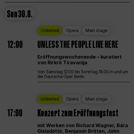
Sun
30.8.
Unlimited
Opera
Main stage
12:00
UNLESS THE PEOPLE LIVE HERE
Eröffnungswochenende – kuratiert
von Rirkrit Tiravanija
Von Samstag 12.00 bis Sonntag 18.00 in und um
die Deutsche Oper Berlin
Unlimited
Opera
Main stage
17:00
Konzert zum Eröffnungsfest
mit Werken von Richard Wagner, Bára
Gísladóttir, Benjamin Britten, John