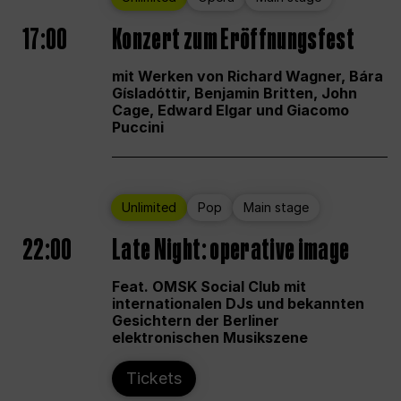
17:00
Konzert zum Eröffnungsfest
mit Werken von Richard Wagner, Bára
Gísladóttir, Benjamin Britten, John
Cage, Edward Elgar und Giacomo
Puccini
Unlimited
Pop
Main stage
22:00
Late Night: operative image
Feat. OMSK Social Club mit
internationalen DJs und bekannten
Gesichtern der Berliner
elektronischen Musikszene
Tickets