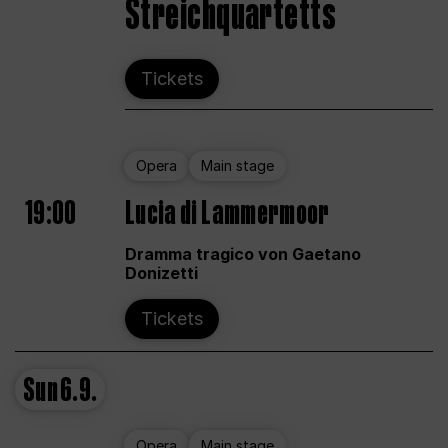
Streichquartetts
Tickets
Opera
Main stage
19:00
Lucia di Lammermoor
Dramma tragico von Gaetano
Donizetti
Tickets
Sun
6.9.
Opera
Main stage