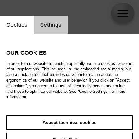
Website cookie setting
Cookies
Settings
skip_calendar_timeline
Search
OUR COOKIES
All artistic fields
In order for our website to function optimally, we use cookies for some
All locations
of our applications. This includes i.a. the embedded social media, but
also a tracking tool that provides us with information about the
ergonomics of our website and user behavior. If you click on "Accept
All features
all cookies", you agree to the use of technically necessary cookies
and those to optimize our website. See "Cookie Settings" for more
information.
August 2026
Accept technical cookies
Sat
29.8.