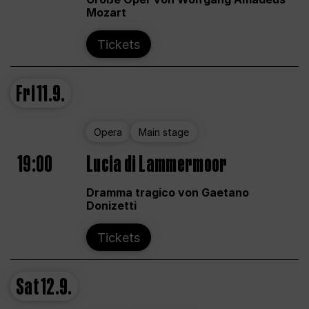
Mozart
Tickets
Fri
11.9.
Opera
Main stage
19:00
Lucia di Lammermoor
Dramma tragico von Gaetano
Donizetti
Tickets
Sat
12.9.