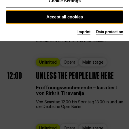
Cookie Settings
Ballet
Main stage
Staatsballett Berlin
Accept all cookies
12:00
Eröffnungswochenende
Imprint
Data protection
Deutsche Oper Berlin opens its doors to
celebrate the start of the new season
Unlimited
Opera
Main stage
12:00
UNLESS THE PEOPLE LIVE HERE
Eröffnungswochenende – kuratiert
von Rirkrit Tiravanija
Von Samstag 12.00 bis Sonntag 18.00 in und um
die Deutsche Oper Berlin
Unlimited
Opera
Main stage