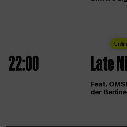
Unlim
22:00
Late N
Feat. OMSK
der Berlin