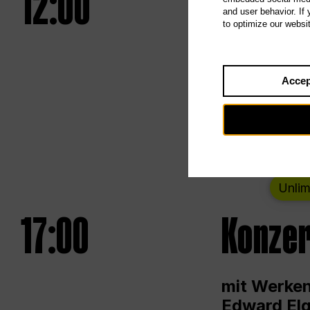
12:00
UNLESS
and user behavior. If
to optimize our websi
Eröffnungs
Accep
Von Samsta
Unlim
17:00
Konzer
mit Werken
Edward Elg