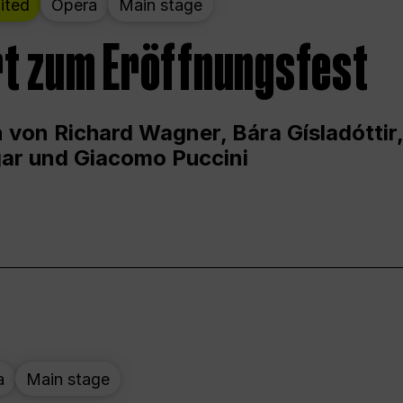
ited
Opera
Main stage
t zum Eröffnungsfest
 von Richard Wagner, Bára Gísladóttir,
ar und Giacomo Puccini
a
Main stage