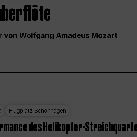
uberflöte
r von Wolfgang Amadeus Mozart
a
Flugplatz Schönhagen
ormance des Helikopter-Streichquart