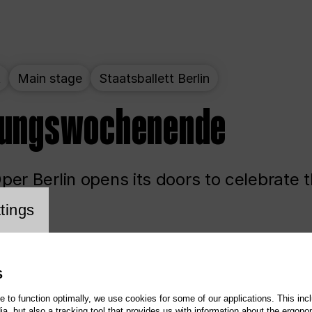
t
Main stage
Staatsballett Berlin
nungswochenende
er Berlin opens its doors to celebrate 
cookie setting
tings
ited
Opera
Main stage
S
te to function optimally, we use cookies for some of our applications. This incl
, but also a tracking tool that provides us with information about the ergono