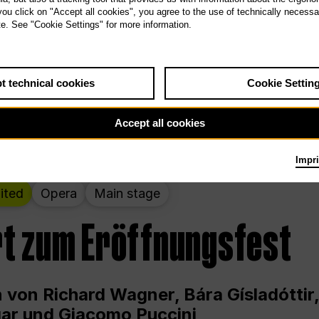
 THE PEOPLE LIVE HERE
 you click on "Accept all cookies", you agree to the use of technically necess
te. See "Cookie Settings" for more information.
wochenende – kuratiert von Rirkrit Tir
t technical cookies
Cookie Settin
g 12.00 bis Sonntag 18.00 in und um die
Accept all cookies
Impri
ited
Opera
Main stage
t zum Eröffnungsfest
 von Richard Wagner, Bára Gísladóttir,
ar und Giacomo Puccini