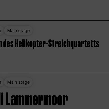
a
Main stage
 des Helikopter-Streichquartetts
a
Main stage
 di Lammermoor