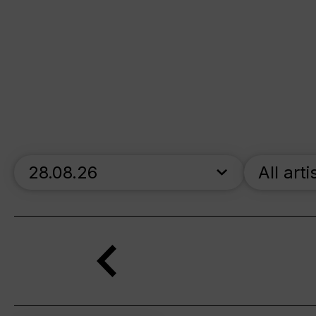
skip_calendar_timeline
All arti
Search