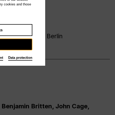
ary cookies and those
avanija
gs
 Deutsche Oper Berlin
nt
Data protection
 Benjamin Britten, John Cage,