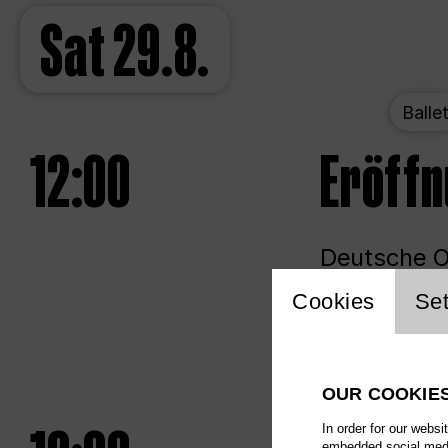
Sat
29.8.
Balle
12:00
Eröff
Deutsche Op
Website 
Cookies
Set
Unlim
OUR COOKIE
In order for our websi
embedded social media