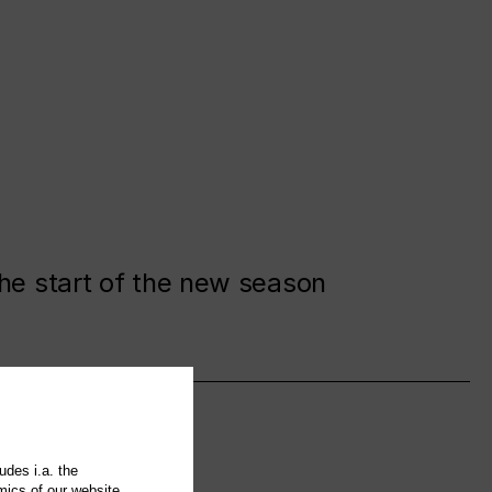
the start of the new season
udes i.a. the
mics of our website