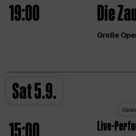
19:00
Die Za
Große Ope
Sat
5.9.
Oper
15:00
Live-Perf