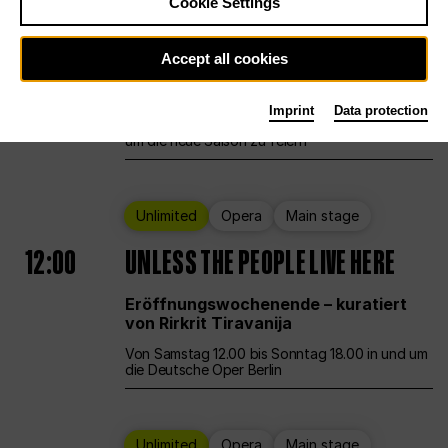
Cookie Settings
Ballet
Main stage
Staatsballett Berlin
Accept all cookies
12:00
Eröffnungswochenende
Imprint
Data protection
Die Deutsche Oper Berlin öffnet ihre Pforten,
um die neue Saison zu feiern
Unlimited
Opera
Main stage
12:00
UNLESS THE PEOPLE LIVE HERE
Eröffnungswochenende – kuratiert
von Rirkrit Tiravanija
Von Samstag 12.00 bis Sonntag 18.00 in und um
die Deutsche Oper Berlin
Unlimited
Opera
Main stage