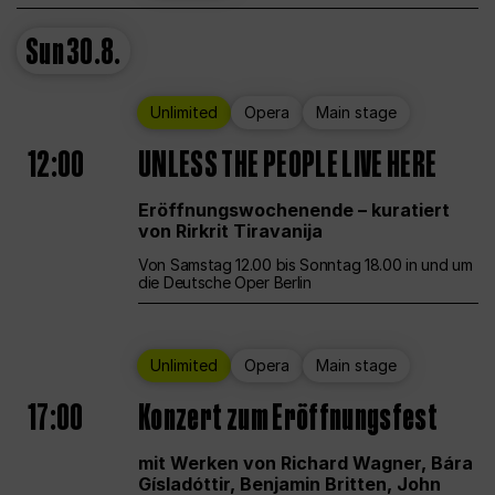
Sun
30.8.
Unlimited
Opera
Main stage
12:00
UNLESS THE PEOPLE LIVE HERE
Eröffnungswochenende – kuratiert
von Rirkrit Tiravanija
Von Samstag 12.00 bis Sonntag 18.00 in und um
die Deutsche Oper Berlin
Unlimited
Opera
Main stage
17:00
Konzert zum Eröffnungsfest
mit Werken von Richard Wagner, Bára
Gísladóttir, Benjamin Britten, John