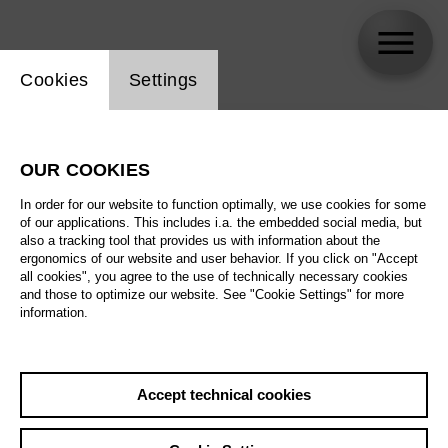
Website cookie setting
Cookies
Settings
skip_calendar_timeline
Search
OUR COOKIES
All artistic fields
In order for our website to function optimally, we use cookies for some
All locations
of our applications. This includes i.a. the embedded social media, but
also a tracking tool that provides us with information about the
ergonomics of our website and user behavior. If you click on "Accept
All features
all cookies", you agree to the use of technically necessary cookies
and those to optimize our website. See "Cookie Settings" for more
information.
August 2026
Accept technical cookies
Sat
29.8.