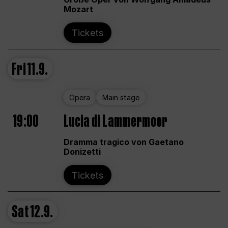
Mozart
Tickets
Fri
11.9.
Opera
Main stage
19:00
Lucia di Lammermoor
Dramma tragico von Gaetano
Donizetti
Tickets
Sat
12.9.