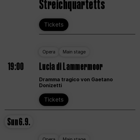
Streichquartetts
Tickets
Opera
Main stage
19:00
Lucia di Lammermoor
Dramma tragico von Gaetano
Donizetti
Tickets
Sun
6.9.
Opera
Main stage