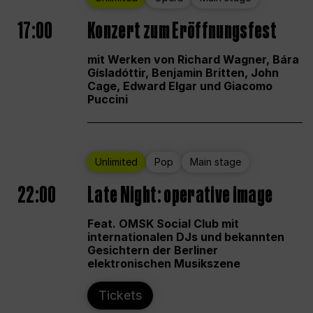
17:00
Konzert zum Eröffnungsfest
mit Werken von Richard Wagner, Bára
Gísladóttir, Benjamin Britten, John
Cage, Edward Elgar und Giacomo
Puccini
Unlimited
Pop
Main stage
22:00
Late Night: operative image
Feat. OMSK Social Club mit
internationalen DJs und bekannten
Gesichtern der Berliner
elektronischen Musikszene
Tickets