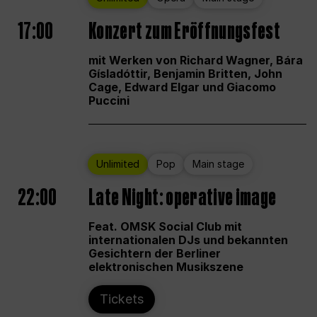
17:00
Konzert zum Eröffnungsfest
mit Werken von Richard Wagner, Bára
Gísladóttir, Benjamin Britten, John
Cage, Edward Elgar und Giacomo
Puccini
Unlimited
Pop
Main stage
22:00
Late Night: operative image
Feat. OMSK Social Club mit
internationalen DJs und bekannten
Gesichtern der Berliner
elektronischen Musikszene
Tickets