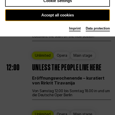
Cookie Settings
Ballet
Main stage
Staatsballett Berlin
Accept all cookies
12:00
Eröffnungswochenende
Imprint
Data protection
Deutsche Oper Berlin opens its doors to
celebrate the start of the new season
Unlimited
Opera
Main stage
12:00
UNLESS THE PEOPLE LIVE HERE
Eröffnungswochenende – kuratiert
von Rirkrit Tiravanija
Von Samstag 12.00 bis Sonntag 18.00 in und um
die Deutsche Oper Berlin
Unlimited
Opera
Main stage