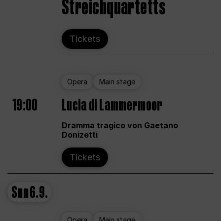
Streichquartetts
Tickets
Opera
Main stage
19:00
Lucia di Lammermoor
Dramma tragico von Gaetano
Donizetti
Tickets
Sun
6.9.
Opera
Main stage