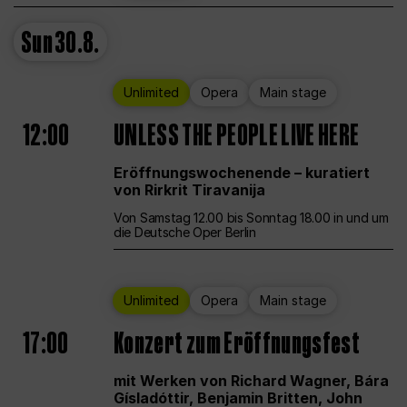
Sun
30.8.
Unlimited
Opera
Main stage
12:00
UNLESS THE PEOPLE LIVE HERE
Eröffnungswochenende – kuratiert
von Rirkrit Tiravanija
Von Samstag 12.00 bis Sonntag 18.00 in und um
die Deutsche Oper Berlin
Unlimited
Opera
Main stage
17:00
Konzert zum Eröffnungsfest
mit Werken von Richard Wagner, Bára
Gísladóttir, Benjamin Britten, John