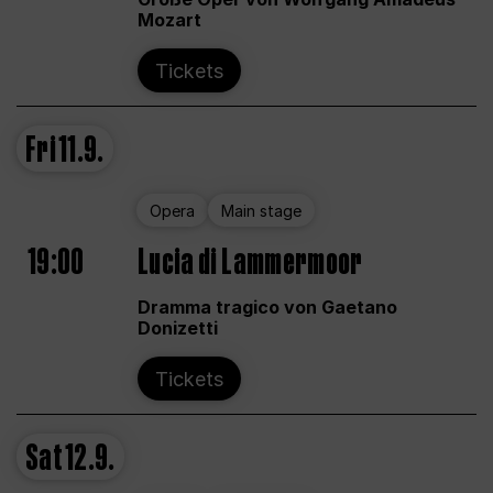
Mozart
Tickets
Fri
11.9.
Opera
Main stage
19:00
Lucia di Lammermoor
Dramma tragico von Gaetano
Donizetti
Tickets
Sat
12.9.