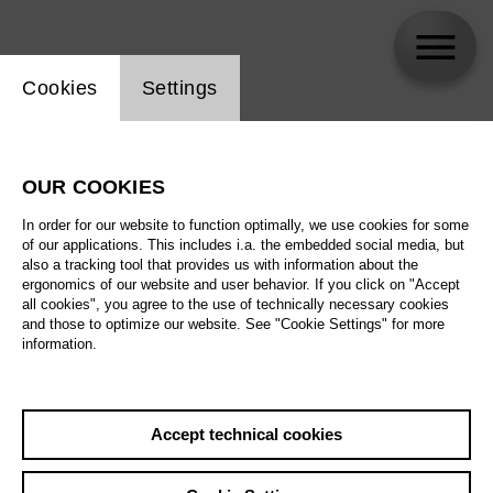
Website cookie setting
Cookies
Settings
skip_calendar_timeline
Search
OUR COOKIES
All artistic fields
In order for our website to function optimally, we use cookies for some
All locations
of our applications. This includes i.a. the embedded social media, but
also a tracking tool that provides us with information about the
ergonomics of our website and user behavior. If you click on "Accept
All features
all cookies", you agree to the use of technically necessary cookies
and those to optimize our website. See "Cookie Settings" for more
information.
August 2026
Accept technical cookies
Sat
29.8.