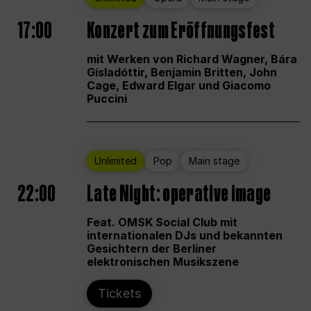
17:00
Konzert zum Eröffnungsfest
mit Werken von Richard Wagner, Bára
Gísladóttir, Benjamin Britten, John
Cage, Edward Elgar und Giacomo
Puccini
Unlimited
Pop
Main stage
22:00
Late Night: operative image
Feat. OMSK Social Club mit
internationalen DJs und bekannten
Gesichtern der Berliner
elektronischen Musikszene
Tickets