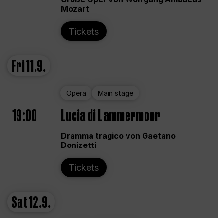
Mozart
Tickets
Fri
11.9.
Opera
Main stage
19:00
Lucia di Lammermoor
Dramma tragico von Gaetano
Donizetti
Tickets
Sat
12.9.