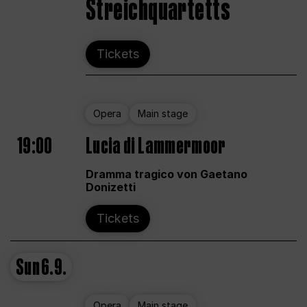
Streichquartetts
Tickets
Opera
Main stage
19:00
Lucia di Lammermoor
Dramma tragico von Gaetano
Donizetti
Tickets
Sun
6.9.
Opera
Main stage