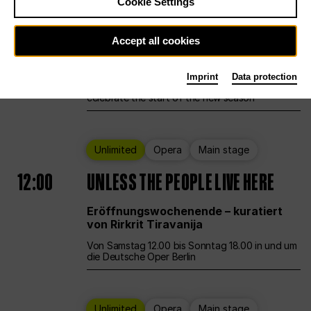
Cookie Settings
Ballet
Main stage
Staatsballett Berlin
Accept all cookies
12:00
Eröffnungswochenende
Imprint
Data protection
Deutsche Oper Berlin opens its doors to
celebrate the start of the new season
Unlimited
Opera
Main stage
12:00
UNLESS THE PEOPLE LIVE HERE
Eröffnungswochenende – kuratiert
von Rirkrit Tiravanija
Von Samstag 12.00 bis Sonntag 18.00 in und um
die Deutsche Oper Berlin
Unlimited
Opera
Main stage