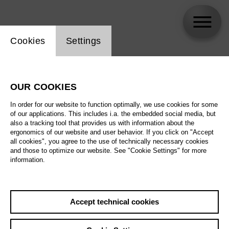
Website cookie setting
Cookies
Settings
skip_calendar_timeline
Search
OUR COOKIES
All artistic fields
In order for our website to function optimally, we use cookies for some
All locations
of our applications. This includes i.a. the embedded social media, but
also a tracking tool that provides us with information about the
ergonomics of our website and user behavior. If you click on "Accept
All features
all cookies", you agree to the use of technically necessary cookies
and those to optimize our website. See "Cookie Settings" for more
information.
August 2026
Accept technical cookies
Sat
29.8.