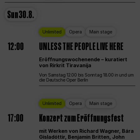
Sun
30.8.
Unlimited
Opera
Main stage
12:00
UNLESS THE PEOPLE LIVE HERE
Eröffnungswochenende – kuratiert
von Rirkrit Tiravanija
Von Samstag 12.00 bis Sonntag 18.00 in und um
die Deutsche Oper Berlin
Unlimited
Opera
Main stage
17:00
Konzert zum Eröffnungsfest
mit Werken von Richard Wagner, Bára
Gísladóttir, Benjamin Britten, John