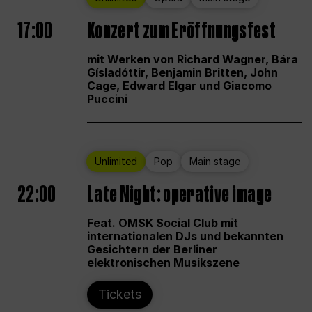
17:00
Konzert zum Eröffnungsfest
mit Werken von Richard Wagner, Bára
Gísladóttir, Benjamin Britten, John
Cage, Edward Elgar und Giacomo
Puccini
Unlimited
Pop
Main stage
22:00
Late Night: operative image
Feat. OMSK Social Club mit
internationalen DJs und bekannten
Gesichtern der Berliner
elektronischen Musikszene
Tickets