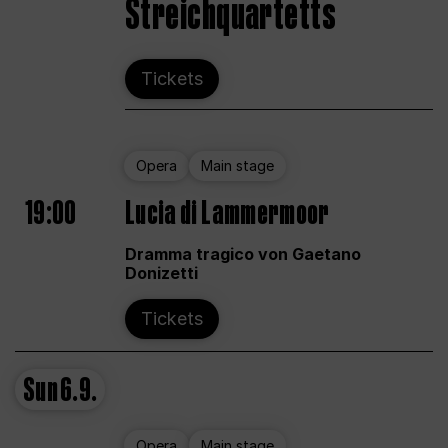
Streichquartetts
Tickets
Opera
Main stage
19:00
Lucia di Lammermoor
Dramma tragico von Gaetano
Donizetti
Tickets
Sun
6.9.
Opera
Main stage