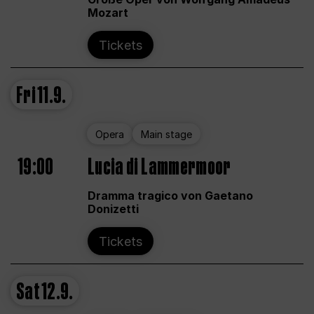
Mozart
Tickets
Fri
11.9.
Opera
Main stage
19:00
Lucia di Lammermoor
Dramma tragico von Gaetano
Donizetti
Tickets
Sat
12.9.