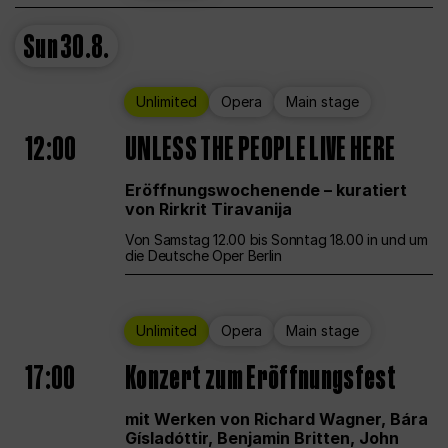
Sun
30.8.
Unlimited
Opera
Main stage
12:00
UNLESS THE PEOPLE LIVE HERE
Eröffnungswochenende – kuratiert
von Rirkrit Tiravanija
Von Samstag 12.00 bis Sonntag 18.00 in und um
die Deutsche Oper Berlin
Unlimited
Opera
Main stage
17:00
Konzert zum Eröffnungsfest
mit Werken von Richard Wagner, Bára
Gísladóttir, Benjamin Britten, John