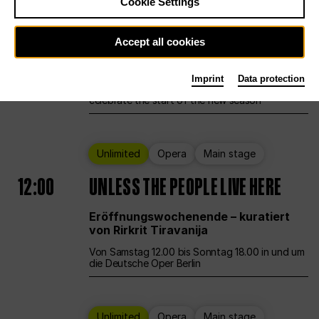
Cookie Settings
Ballet
Main stage
Staatsballett Berlin
Accept all cookies
12:00
Eröffnungswochenende
Imprint
Data protection
Deutsche Oper Berlin opens its doors to
celebrate the start of the new season
Unlimited
Opera
Main stage
12:00
UNLESS THE PEOPLE LIVE HERE
Eröffnungswochenende – kuratiert
von Rirkrit Tiravanija
Von Samstag 12.00 bis Sonntag 18.00 in und um
die Deutsche Oper Berlin
Unlimited
Opera
Main stage