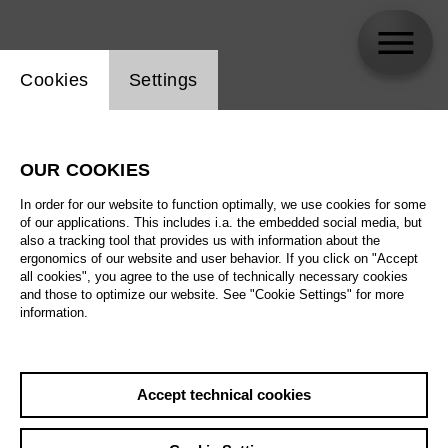
Website cookie setting
Cookies
Settings
skip_calendar_timeline
Search
OUR COOKIES
All artistic fields
In order for our website to function optimally, we use cookies for some
All locations
of our applications. This includes i.a. the embedded social media, but
also a tracking tool that provides us with information about the
ergonomics of our website and user behavior. If you click on "Accept
All features
all cookies", you agree to the use of technically necessary cookies
and those to optimize our website. See "Cookie Settings" for more
information.
August 2026
Accept technical cookies
Sat
29.8.