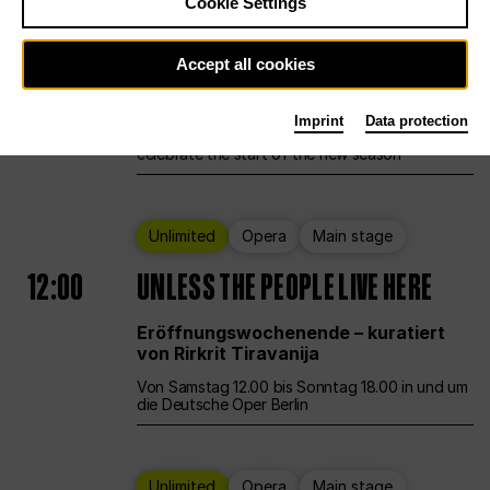
Cookie Settings
Ballet
Main stage
Staatsballett Berlin
Accept all cookies
12:00
Eröffnungswochenende
Imprint
Data protection
Deutsche Oper Berlin opens its doors to
celebrate the start of the new season
Unlimited
Opera
Main stage
12:00
UNLESS THE PEOPLE LIVE HERE
Eröffnungswochenende – kuratiert
von Rirkrit Tiravanija
Von Samstag 12.00 bis Sonntag 18.00 in und um
die Deutsche Oper Berlin
Unlimited
Opera
Main stage