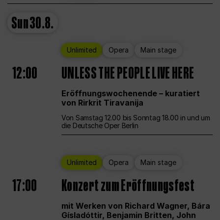
Sun
30.8.
Unlimited
Opera
Main stage
12:00
UNLESS THE PEOPLE LIVE HERE
Eröffnungswochenende – kuratiert
von Rirkrit Tiravanija
Von Samstag 12.00 bis Sonntag 18.00 in und um
die Deutsche Oper Berlin
Unlimited
Opera
Main stage
17:00
Konzert zum Eröffnungsfest
mit Werken von Richard Wagner, Bára
Gísladóttir, Benjamin Britten, John