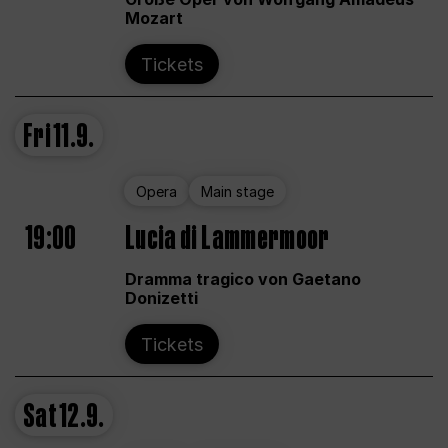
Mozart
Tickets
Fri
11.9.
Opera
Main stage
19:00
Lucia di Lammermoor
Dramma tragico von Gaetano
Donizetti
Tickets
Sat
12.9.