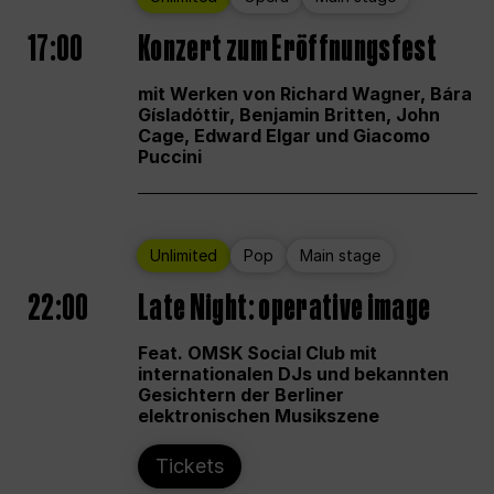
17:00
Konzert zum Eröffnungsfest
mit Werken von Richard Wagner, Bára
Gísladóttir, Benjamin Britten, John
Cage, Edward Elgar und Giacomo
Puccini
Unlimited
Pop
Main stage
22:00
Late Night: operative image
Feat. OMSK Social Club mit
internationalen DJs und bekannten
Gesichtern der Berliner
elektronischen Musikszene
Tickets