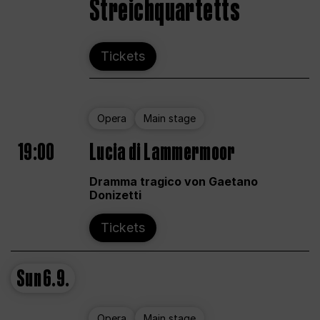
Streichquartetts
Tickets
Opera
Main stage
19:00
Lucia di Lammermoor
Dramma tragico von Gaetano
Donizetti
Tickets
Sun
6.9.
Opera
Main stage