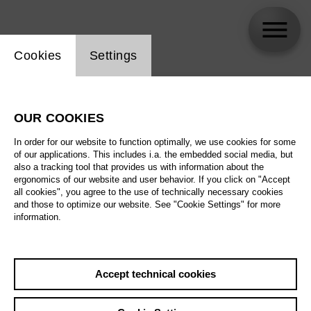
Website cookie setting
Cookies
Settings
skip_calendar_timeline
Search
OUR COOKIES
All artistic fields
In order for our website to function optimally, we use cookies for some
All locations
of our applications. This includes i.a. the embedded social media, but
also a tracking tool that provides us with information about the
ergonomics of our website and user behavior. If you click on "Accept
All features
all cookies", you agree to the use of technically necessary cookies
and those to optimize our website. See "Cookie Settings" for more
information.
August 2026
Accept technical cookies
Sat
29.8.