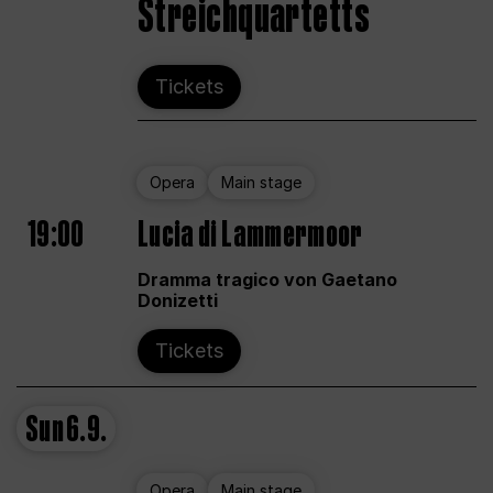
Streichquartetts
Tickets
Opera
Main stage
19:00
Lucia di Lammermoor
Dramma tragico von Gaetano
Donizetti
Tickets
Sun
6.9.
Opera
Main stage