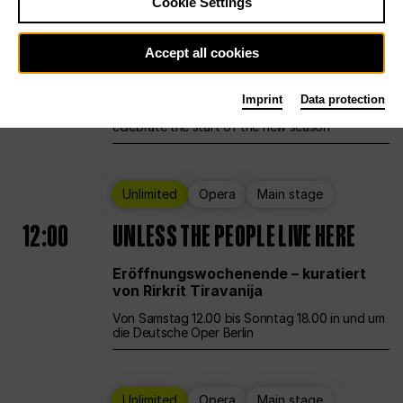
Cookie Settings
Ballet
Main stage
Staatsballett Berlin
Accept all cookies
12:00
Eröffnungswochenende
Imprint
Data protection
Deutsche Oper Berlin opens its doors to
celebrate the start of the new season
Unlimited
Opera
Main stage
12:00
UNLESS THE PEOPLE LIVE HERE
Eröffnungswochenende – kuratiert
von Rirkrit Tiravanija
Von Samstag 12.00 bis Sonntag 18.00 in und um
die Deutsche Oper Berlin
Unlimited
Opera
Main stage