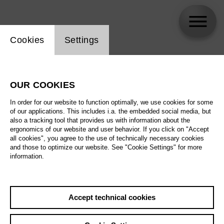
Website cookie setting
Cookies
Settings
skip_calendar_timeline
Search
OUR COOKIES
All artistic fields
In order for our website to function optimally, we use cookies for some
All locations
of our applications. This includes i.a. the embedded social media, but
also a tracking tool that provides us with information about the
ergonomics of our website and user behavior. If you click on "Accept
All features
all cookies", you agree to the use of technically necessary cookies
and those to optimize our website. See "Cookie Settings" for more
information.
August 2026
Accept technical cookies
Sat
29.8.