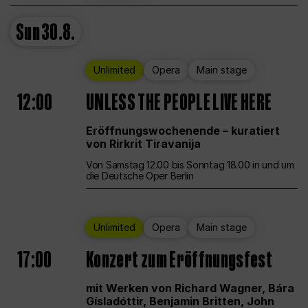
Sun
30.8.
Unlimited
Opera
Main stage
12:00
UNLESS THE PEOPLE LIVE HERE
Eröffnungswochenende – kuratiert
von Rirkrit Tiravanija
Von Samstag 12.00 bis Sonntag 18.00 in und um
die Deutsche Oper Berlin
Unlimited
Opera
Main stage
17:00
Konzert zum Eröffnungsfest
mit Werken von Richard Wagner, Bára
Gísladóttir, Benjamin Britten, John