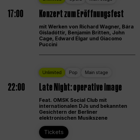
17:00
Konzert zum Eröffnungsfest
mit Werken von Richard Wagner, Bára
Gísladóttir, Benjamin Britten, John
Cage, Edward Elgar und Giacomo
Puccini
Unlimited
Pop
Main stage
22:00
Late Night: operative image
Feat. OMSK Social Club mit
internationalen DJs und bekannten
Gesichtern der Berliner
elektronischen Musikszene
Tickets