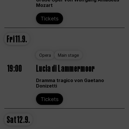
Mozart
Tickets
Fri
11.9.
Opera
Main stage
19:00
Lucia di Lammermoor
Dramma tragico von Gaetano
Donizetti
Tickets
Sat
12.9.