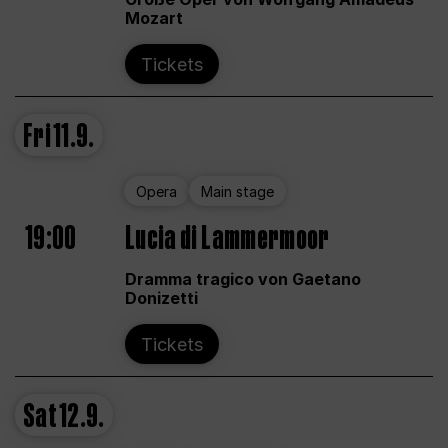
Mozart
Tickets
Fri
11.9.
Opera
Main stage
19:00
Lucia di Lammermoor
Dramma tragico von Gaetano
Donizetti
Tickets
Sat
12.9.