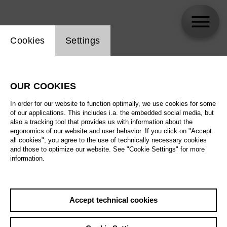
Website cookie setting
Cookies
Settings
skip_calendar_timeline
Search
OUR COOKIES
All artistic fields
In order for our website to function optimally, we use cookies for some
All locations
of our applications. This includes i.a. the embedded social media, but
also a tracking tool that provides us with information about the
ergonomics of our website and user behavior. If you click on "Accept
All features
all cookies", you agree to the use of technically necessary cookies
and those to optimize our website. See "Cookie Settings" for more
information.
August 2026
Accept technical cookies
Sat
29.8.