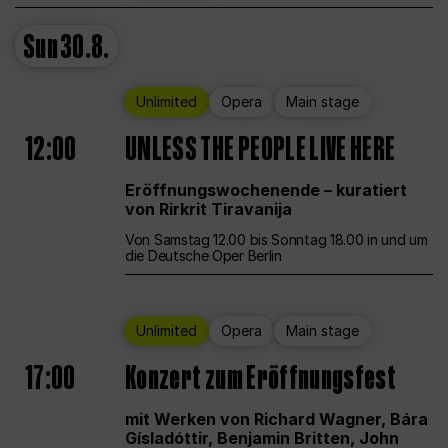
Sun
30.8.
Unlimited
Opera
Main stage
12:00
UNLESS THE PEOPLE LIVE HERE
Eröffnungswochenende – kuratiert
von Rirkrit Tiravanija
Von Samstag 12.00 bis Sonntag 18.00 in und um
die Deutsche Oper Berlin
Unlimited
Opera
Main stage
17:00
Konzert zum Eröffnungsfest
mit Werken von Richard Wagner, Bára
Gísladóttir, Benjamin Britten, John