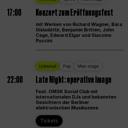
17:00
Konzert zum Eröffnungsfest
mit Werken von Richard Wagner, Bára
Gísladóttir, Benjamin Britten, John
Cage, Edward Elgar und Giacomo
Puccini
Unlimited
Pop
Main stage
22:00
Late Night: operative image
Feat. OMSK Social Club mit
internationalen DJs und bekannten
Gesichtern der Berliner
elektronischen Musikszene
Tickets