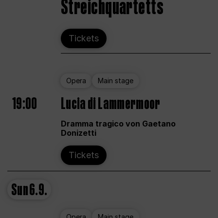
Streichquartetts
Tickets
Opera
Main stage
19:00
Lucia di Lammermoor
Dramma tragico von Gaetano
Donizetti
Tickets
Sun
6.9.
Opera
Main stage