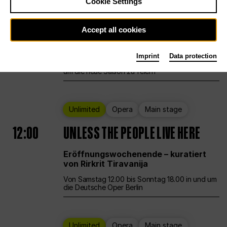
Cookie Settings
Ballet
Main stage
Staatsballett Berlin
Accept all cookies
12:00
Eröffnungswochenende
Imprint
Data protection
Die Deutsche Oper Berlin öffnet ihre Pforten,
um die neue Saison zu feiern
Unlimited
Opera
Main stage
12:00
UNLESS THE PEOPLE LIVE HERE
Eröffnungswochenende – kuratiert
von Rirkrit Tiravanija
Von Samstag 12.00 bis Sonntag 18.00 in und um
die Deutsche Oper Berlin
Unlimited
Opera
Main stage