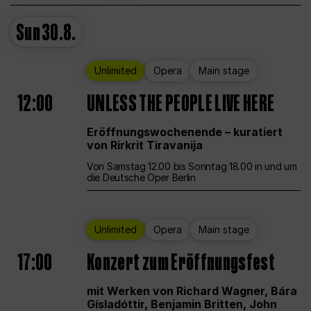
Sun
30.8.
Unlimited
Opera
Main stage
12:00
UNLESS THE PEOPLE LIVE HERE
Eröffnungswochenende – kuratiert
von Rirkrit Tiravanija
Von Samstag 12.00 bis Sonntag 18.00 in und um
die Deutsche Oper Berlin
Unlimited
Opera
Main stage
17:00
Konzert zum Eröffnungsfest
mit Werken von Richard Wagner, Bára
Gísladóttir, Benjamin Britten, John