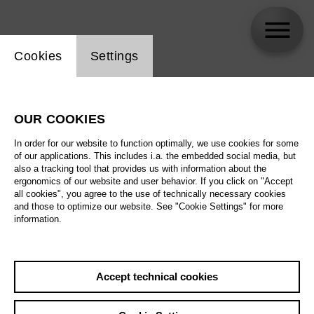
Website cookie setting
Cookies
Settings
skip_calendar_timeline
Search
OUR COOKIES
All artistic fields
In order for our website to function optimally, we use cookies for some
All locations
of our applications. This includes i.a. the embedded social media, but
also a tracking tool that provides us with information about the
ergonomics of our website and user behavior. If you click on "Accept
All features
all cookies", you agree to the use of technically necessary cookies
and those to optimize our website. See "Cookie Settings" for more
information.
August 2026
Accept technical cookies
Sat
29.8.