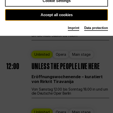
Cookie Settings
Ballet
Main stage
Staatsballett Berlin
Accept all cookies
12:00
Eröffnungswochenende
Imprint
Data protection
Die Deutsche Oper Berlin öffnet ihre Pforten,
um die neue Saison zu feiern
Unlimited
Opera
Main stage
12:00
UNLESS THE PEOPLE LIVE HERE
Eröffnungswochenende – kuratiert
von Rirkrit Tiravanija
Von Samstag 12.00 bis Sonntag 18.00 in und um
die Deutsche Oper Berlin
Unlimited
Opera
Main stage