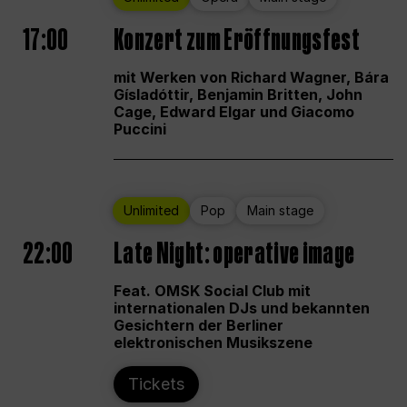
17:00
Konzert zum Eröffnungsfest
mit Werken von Richard Wagner, Bára
Gísladóttir, Benjamin Britten, John
Cage, Edward Elgar und Giacomo
Puccini
Unlimited
Pop
Main stage
22:00
Late Night: operative image
Feat. OMSK Social Club mit
internationalen DJs und bekannten
Gesichtern der Berliner
elektronischen Musikszene
Tickets