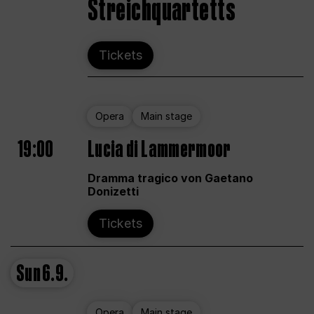
Streichquartetts
Tickets
Opera
Main stage
19:00
Lucia di Lammermoor
Dramma tragico von Gaetano
Donizetti
Tickets
Sun
6.9.
Opera
Main stage