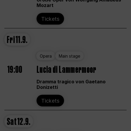
Mozart
Tickets
Fri
11.9.
Opera
Main stage
19:00
Lucia di Lammermoor
Dramma tragico von Gaetano
Donizetti
Tickets
Sat
12.9.