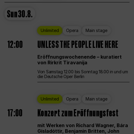
Sun
30.8.
Unlimited
Opera
Main stage
12:00
UNLESS THE PEOPLE LIVE HERE
Eröffnungswochenende – kuratiert
von Rirkrit Tiravanija
Von Samstag 12.00 bis Sonntag 18.00 in und um
die Deutsche Oper Berlin
Unlimited
Opera
Main stage
17:00
Konzert zum Eröffnungsfest
mit Werken von Richard Wagner, Bára
Gísladóttir, Benjamin Britten, John