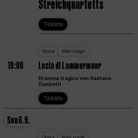
Streichquartetts
Tickets
Opera
Main stage
19:00
Lucia di Lammermoor
Dramma tragico von Gaetano
Donizetti
Tickets
Sun
6.9.
Opera
Main stage