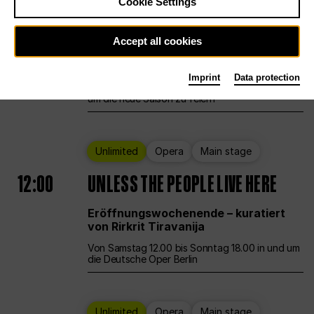
Cookie Settings
Ballet
Main stage
Staatsballett Berlin
Accept all cookies
12:00
Eröffnungswochenende
Imprint
Data protection
Die Deutsche Oper Berlin öffnet ihre Pforten,
um die neue Saison zu feiern
Unlimited
Opera
Main stage
12:00
UNLESS THE PEOPLE LIVE HERE
Eröffnungswochenende – kuratiert
von Rirkrit Tiravanija
Von Samstag 12.00 bis Sonntag 18.00 in und um
die Deutsche Oper Berlin
Unlimited
Opera
Main stage