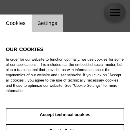
Website cookie setting
Cookies
Settings
skip_calendar_timeline
Search
OUR COOKIES
All artistic fields
In order for our website to function optimally, we use cookies for some
All locations
of our applications. This includes i.a. the embedded social media, but
also a tracking tool that provides us with information about the
ergonomics of our website and user behavior. If you click on "Accept
All features
all cookies", you agree to the use of technically necessary cookies
and those to optimize our website. See "Cookie Settings" for more
information.
August 2026
Accept technical cookies
Sat
29.8.