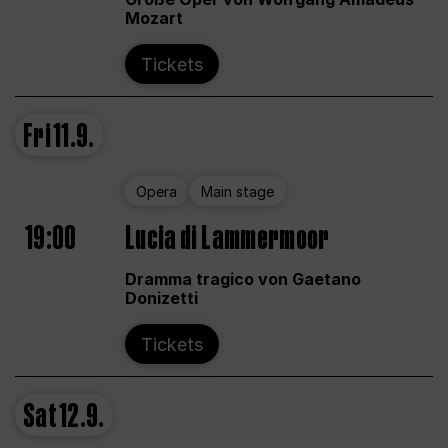
Mozart
Tickets
Fri
11.9.
Opera
Main stage
19:00
Lucia di Lammermoor
Dramma tragico von Gaetano
Donizetti
Tickets
Sat
12.9.