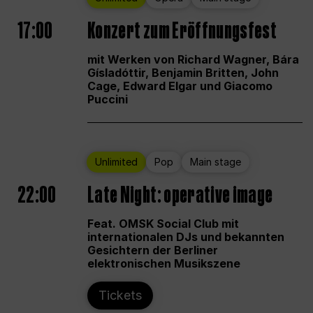
17:00
Konzert zum Eröffnungsfest
mit Werken von Richard Wagner, Bára
Gísladóttir, Benjamin Britten, John
Cage, Edward Elgar und Giacomo
Puccini
Unlimited
Pop
Main stage
22:00
Late Night: operative image
Feat. OMSK Social Club mit
internationalen DJs und bekannten
Gesichtern der Berliner
elektronischen Musikszene
Tickets