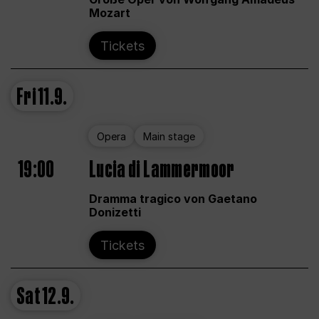
Mozart
Tickets
Fri
11.9.
Opera
Main stage
19:00
Lucia di Lammermoor
Dramma tragico von Gaetano
Donizetti
Tickets
Sat
12.9.