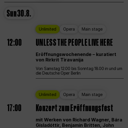
Sun
30.8.
Unlimited
Opera
Main stage
12:00
UNLESS THE PEOPLE LIVE HERE
Eröffnungswochenende – kuratiert
von Rirkrit Tiravanija
Von Samstag 12.00 bis Sonntag 18.00 in und um
die Deutsche Oper Berlin
Unlimited
Opera
Main stage
17:00
Konzert zum Eröffnungsfest
mit Werken von Richard Wagner, Bára
Gísladóttir, Benjamin Britten, John