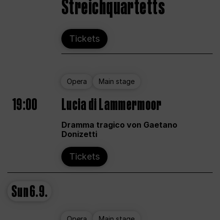
Streichquartetts
Tickets
Opera
Main stage
19:00
Lucia di Lammermoor
Dramma tragico von Gaetano
Donizetti
Tickets
Sun
6.9.
Opera
Main stage