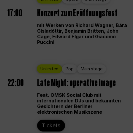
17:00
Konzert zum Eröffnungsfest
mit Werken von Richard Wagner, Bára
Gísladóttir, Benjamin Britten, John
Cage, Edward Elgar und Giacomo
Puccini
Unlimited
Pop
Main stage
22:00
Late Night: operative image
Feat. OMSK Social Club mit
internationalen DJs und bekannten
Gesichtern der Berliner
elektronischen Musikszene
Tickets