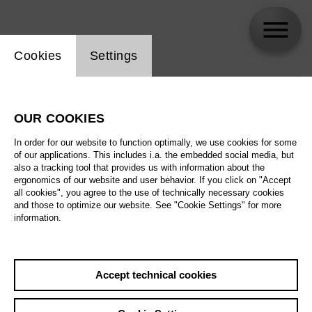
Website cookie setting
Cookies
Settings
skip_calendar_timeline
Search
OUR COOKIES
All artistic fields
In order for our website to function optimally, we use cookies for some
All locations
of our applications. This includes i.a. the embedded social media, but
also a tracking tool that provides us with information about the
ergonomics of our website and user behavior. If you click on "Accept
All features
all cookies", you agree to the use of technically necessary cookies
and those to optimize our website. See "Cookie Settings" for more
information.
August 2026
Accept technical cookies
Sat
29.8.