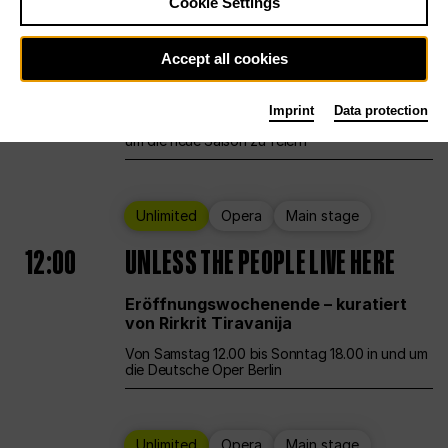
Cookie Settings
Ballet
Main stage
Staatsballett Berlin
Accept all cookies
12:00
Eröffnungswochenende
Imprint
Data protection
Die Deutsche Oper Berlin öffnet ihre Pforten,
um die neue Saison zu feiern
Unlimited
Opera
Main stage
12:00
UNLESS THE PEOPLE LIVE HERE
Eröffnungswochenende – kuratiert
von Rirkrit Tiravanija
Von Samstag 12.00 bis Sonntag 18.00 in und um
die Deutsche Oper Berlin
Unlimited
Opera
Main stage