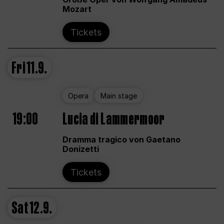
Mozart
Tickets
Fri
11.9.
Opera
Main stage
19:00
Lucia di Lammermoor
Dramma tragico von Gaetano
Donizetti
Tickets
Sat
12.9.