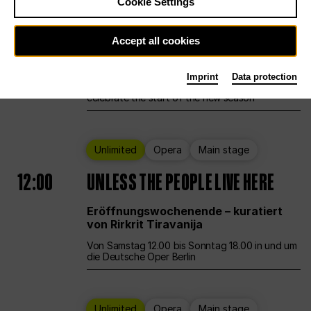
Cookie Settings
Ballet
Main stage
Staatsballett Berlin
Accept all cookies
12:00
Eröffnungswochenende
Imprint
Data protection
Deutsche Oper Berlin opens its doors to
celebrate the start of the new season
Unlimited
Opera
Main stage
12:00
UNLESS THE PEOPLE LIVE HERE
Eröffnungswochenende – kuratiert
von Rirkrit Tiravanija
Von Samstag 12.00 bis Sonntag 18.00 in und um
die Deutsche Oper Berlin
Unlimited
Opera
Main stage