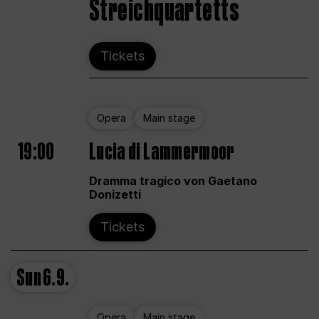
Streichquartetts
Tickets
Opera
Main stage
19:00
Lucia di Lammermoor
Dramma tragico von Gaetano
Donizetti
Tickets
Sun
6.9.
Opera
Main stage