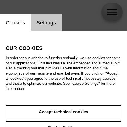
Website cookie setting
Cookies
Settings
skip_calendar_timeline
Search
OUR COOKIES
All artistic fields
In order for our website to function optimally, we use cookies for some
All locations
of our applications. This includes i.a. the embedded social media, but
also a tracking tool that provides us with information about the
ergonomics of our website and user behavior. If you click on "Accept
All features
all cookies", you agree to the use of technically necessary cookies
and those to optimize our website. See "Cookie Settings" for more
information.
August 2026
Accept technical cookies
Sat
29.8.