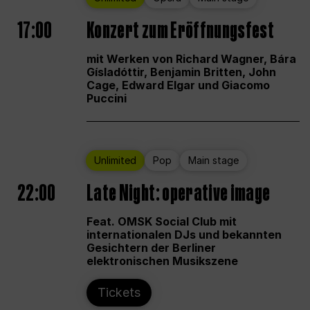
17:00
Konzert zum Eröffnungsfest
mit Werken von Richard Wagner, Bára
Gísladóttir, Benjamin Britten, John
Cage, Edward Elgar und Giacomo
Puccini
Unlimited
Pop
Main stage
22:00
Late Night: operative image
Feat. OMSK Social Club mit
internationalen DJs und bekannten
Gesichtern der Berliner
elektronischen Musikszene
Tickets