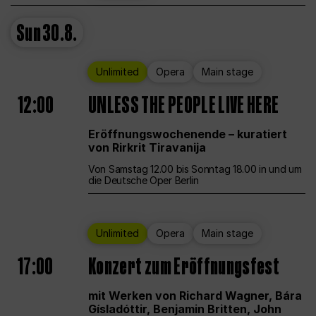
Sun
30.8.
Unlimited
Opera
Main stage
12:00
UNLESS THE PEOPLE LIVE HERE
Eröffnungswochenende – kuratiert
von Rirkrit Tiravanija
Von Samstag 12.00 bis Sonntag 18.00 in und um
die Deutsche Oper Berlin
Unlimited
Opera
Main stage
17:00
Konzert zum Eröffnungsfest
mit Werken von Richard Wagner, Bára
Gísladóttir, Benjamin Britten, John