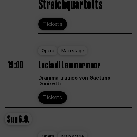
Streichquartetts
Tickets
Opera
Main stage
19:00
Lucia di Lammermoor
Dramma tragico von Gaetano
Donizetti
Tickets
Sun
6.9.
Opera
Main stage