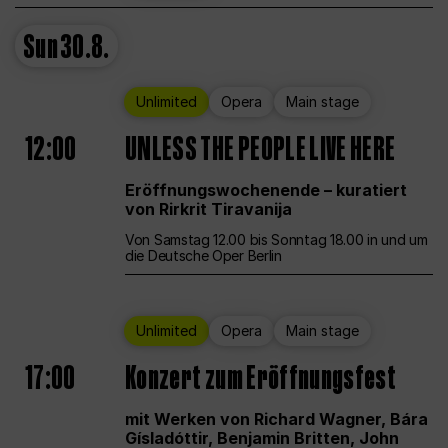
Sun
30.8.
Unlimited
Opera
Main stage
12:00
UNLESS THE PEOPLE LIVE HERE
Eröffnungswochenende – kuratiert
von Rirkrit Tiravanija
Von Samstag 12.00 bis Sonntag 18.00 in und um
die Deutsche Oper Berlin
Unlimited
Opera
Main stage
17:00
Konzert zum Eröffnungsfest
mit Werken von Richard Wagner, Bára
Gísladóttir, Benjamin Britten, John