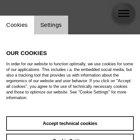
Website cookie setting
Cookies
Settings
skip_calendar_timeline
Search
OUR COOKIES
All artistic fields
In order for our website to function optimally, we use cookies for some
All locations
of our applications. This includes i.a. the embedded social media, but
also a tracking tool that provides us with information about the
ergonomics of our website and user behavior. If you click on "Accept
All features
all cookies", you agree to the use of technically necessary cookies
and those to optimize our website. See "Cookie Settings" for more
information.
August 2026
Accept technical cookies
Sat
29.8.