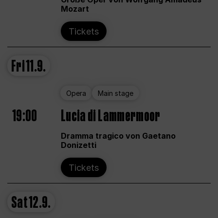
Mozart
Tickets
Fri
11.9.
Opera
Main stage
19:00
Lucia di Lammermoor
Dramma tragico von Gaetano
Donizetti
Tickets
Sat
12.9.