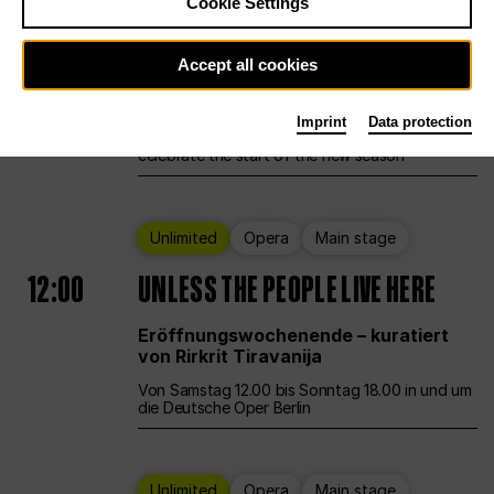
Cookie Settings
Ballet
Main stage
Staatsballett Berlin
Accept all cookies
12:00
Eröffnungswochenende
Imprint
Data protection
Deutsche Oper Berlin opens its doors to
celebrate the start of the new season
Unlimited
Opera
Main stage
12:00
UNLESS THE PEOPLE LIVE HERE
Eröffnungswochenende – kuratiert
von Rirkrit Tiravanija
Von Samstag 12.00 bis Sonntag 18.00 in und um
die Deutsche Oper Berlin
Unlimited
Opera
Main stage