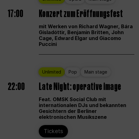
17:00
Konzert zum Eröffnungsfest
mit Werken von Richard Wagner, Bára
Gísladóttir, Benjamin Britten, John
Cage, Edward Elgar und Giacomo
Puccini
Unlimited
Pop
Main stage
22:00
Late Night: operative image
Feat. OMSK Social Club mit
internationalen DJs und bekannten
Gesichtern der Berliner
elektronischen Musikszene
Tickets