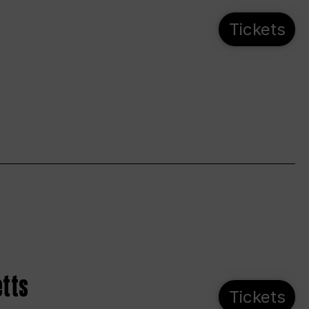
Tickets
etts
Tickets