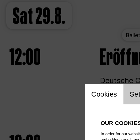
Sat
29.8.
Balle
12:00
Eröff
Deutsche Op
Website 
Cookies
Set
Unlim
OUR COOKIE
In order for our websi
embedded social media