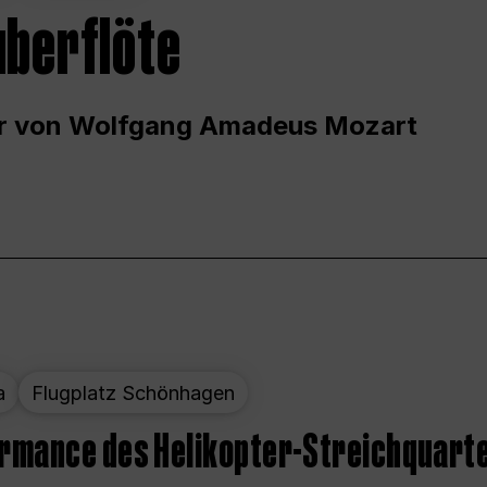
uberflöte
r von Wolfgang Amadeus Mozart
a
Flugplatz Schönhagen
ormance des Helikopter-Streichquart