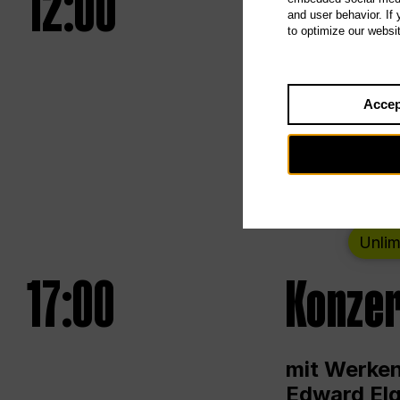
12:00
UNLESS
and user behavior. If
to optimize our websi
Eröffnungs
Accep
Von Samsta
Unlim
17:00
Konzer
mit Werken
Edward Elg