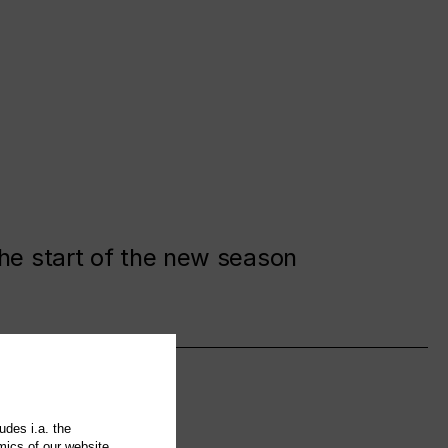
the start of the new season
udes i.a. the
mics of our website