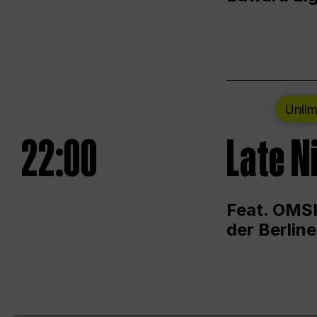
Unlim
22:00
Late N
Feat. OMSK
der Berlin