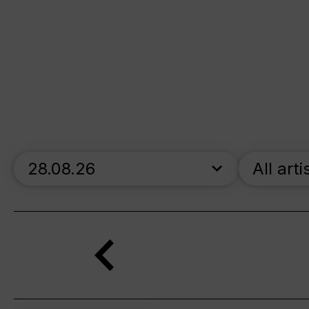
skip_calendar_timeline
All arti
Search