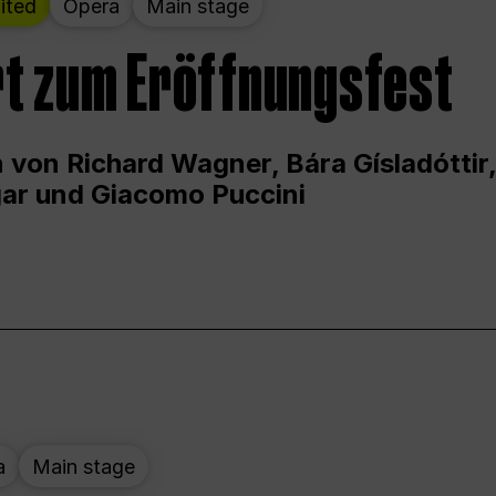
ited
Opera
Main stage
t zum Eröffnungsfest
 von Richard Wagner, Bára Gísladóttir,
ar und Giacomo Puccini
a
Main stage