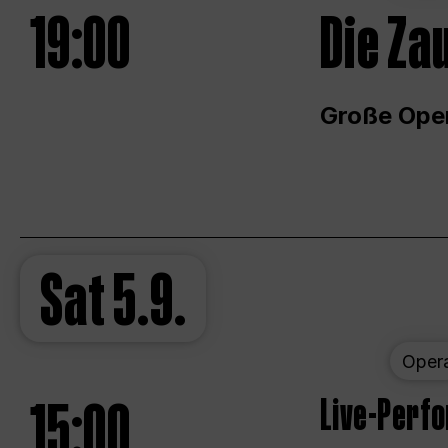
19:00
Die Za
Große Ope
Sat
5.9.
Oper
15:00
Live-Perf