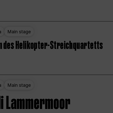
a
Main stage
 des Helikopter-Streichquartetts
a
Main stage
 di Lammermoor