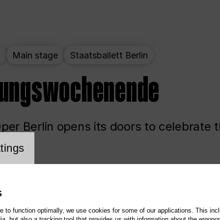
t
Main stage
Staatsballett Berlin
nungswochenende
er Berlin opens its doors to celebrate 
cookie setting
tings
ited
Opera
Main stage
S
te to function optimally, we use cookies for some of our applications. This incl
, but also a tracking tool that provides us with information about the ergono