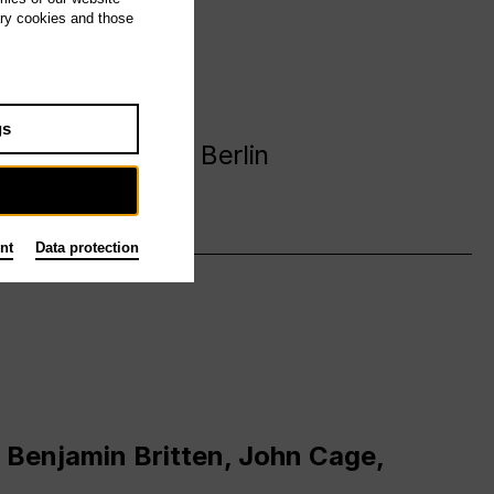
ary cookies and those
avanija
gs
 Deutsche Oper Berlin
nt
Data protection
 Benjamin Britten, John Cage,