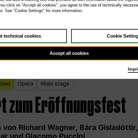
 THE PEOPLE LIVE HERE
 you click on "Accept all cookies", you agree to the use of technically necess
te. See "Cookie Settings" for more information.
wochenende – kuratiert von Rirkrit Tir
t technical cookies
Cookie Settin
g 12.00 bis Sonntag 18.00 in und um die
Accept all cookies
Impri
ited
Opera
Main stage
t zum Eröffnungsfest
 von Richard Wagner, Bára Gísladóttir,
ar und Giacomo Puccini