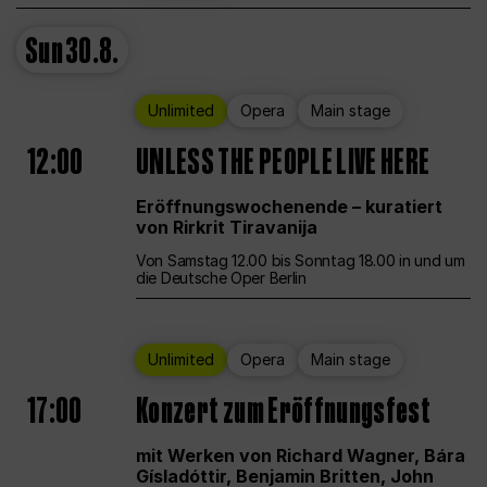
Sun
30.8.
Unlimited
Opera
Main stage
12:00
UNLESS THE PEOPLE LIVE HERE
Eröffnungswochenende – kuratiert
von Rirkrit Tiravanija
Von Samstag 12.00 bis Sonntag 18.00 in und um
die Deutsche Oper Berlin
Unlimited
Opera
Main stage
17:00
Konzert zum Eröffnungsfest
mit Werken von Richard Wagner, Bára
Gísladóttir, Benjamin Britten, John