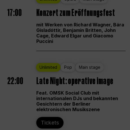
17:00
Konzert zum Eröffnungsfest
mit Werken von Richard Wagner, Bára
Gísladóttir, Benjamin Britten, John
Cage, Edward Elgar und Giacomo
Puccini
Unlimited
Pop
Main stage
22:00
Late Night: operative image
Feat. OMSK Social Club mit
internationalen DJs und bekannten
Gesichtern der Berliner
elektronischen Musikszene
Tickets