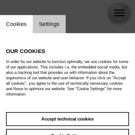
Website cookie setting
Cookies
Settings
skip_calendar_timeline
Search
OUR COOKIES
All artistic fields
In order for our website to function optimally, we use cookies for some
All locations
of our applications. This includes i.a. the embedded social media, but
also a tracking tool that provides us with information about the
ergonomics of our website and user behavior. If you click on "Accept
All features
all cookies", you agree to the use of technically necessary cookies
and those to optimize our website. See "Cookie Settings" for more
information.
August 2026
Accept technical cookies
Sat
29.8.