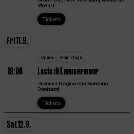
Mozart
Tickets
Fri
11.9.
Opera
Main stage
19:00
Lucia di Lammermoor
Dramma tragico von Gaetano
Donizetti
Tickets
Sat
12.9.