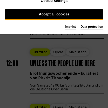
Cookie Settings
Ballet
Main stage
Staatsballett Berlin
Accept all cookies
12:00
Eröffnungswochenende
Imprint
Data protection
Deutsche Oper Berlin opens its doors to
celebrate the start of the new season
Unlimited
Opera
Main stage
12:00
UNLESS THE PEOPLE LIVE HERE
Eröffnungswochenende – kuratiert
von Rirkrit Tiravanija
Von Samstag 12.00 bis Sonntag 18.00 in und um
die Deutsche Oper Berlin
Unlimited
Opera
Main stage