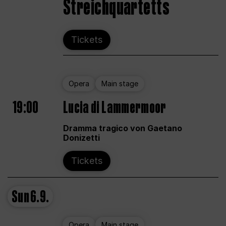
Streichquartetts
Tickets
Opera
Main stage
19:00
Lucia di Lammermoor
Dramma tragico von Gaetano
Donizetti
Tickets
Sun
6.9.
Opera
Main stage