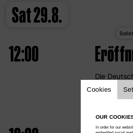
Sat
29.8.
Balle
12:00
Eröff
Die Deutsch
Website 
Cookies
Set
Unlim
OUR COOKIE
In order for our websi
embedded social media