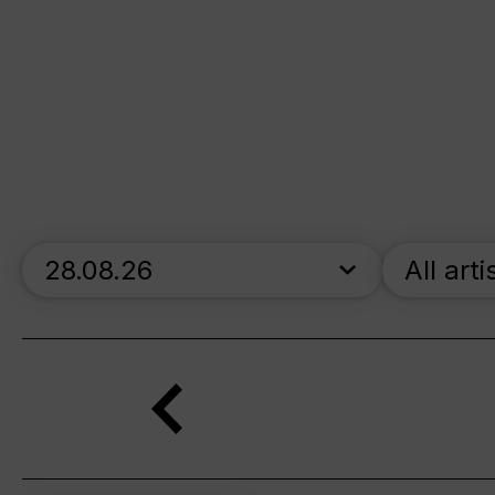
skip_calendar_timeline
All arti
Search