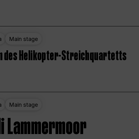
a
Main stage
 des Helikopter-Streichquartetts
a
Main stage
 di Lammermoor