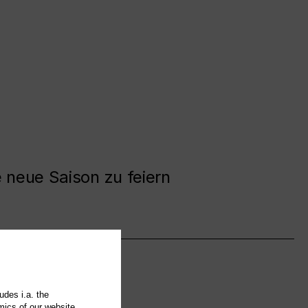
e neue Saison zu feiern
udes i.a. the
mics of our website