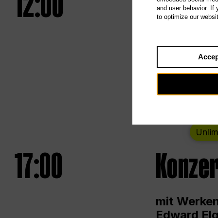
12:00
UNLESS
and user behavior. If
to optimize our websi
Eröffnungs
Accep
Von Samsta
Unlim
17:00
Konzer
mit Werken
Edward Elg