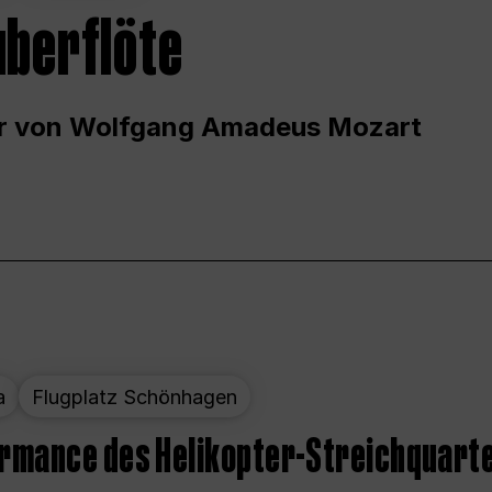
uberflöte
r von Wolfgang Amadeus Mozart
a
Flugplatz Schönhagen
ormance des Helikopter-Streichquart