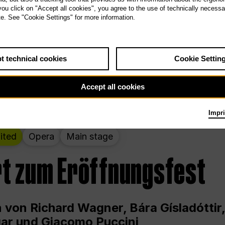
 THE PEOPLE LIVE HERE
 you click on "Accept all cookies", you agree to the use of technically necess
te. See "Cookie Settings" for more information.
wochenende – kuratiert von Rirkrit Tir
t technical cookies
Cookie Settin
g 12.00 bis Sonntag 18.00 in und um die
Accept all cookies
Impri
ited
Opera
Main stage
t zum Eröffnungsfest
 von Richard Wagner, Bára Gísladóttir,
ar und Giacomo Puccini