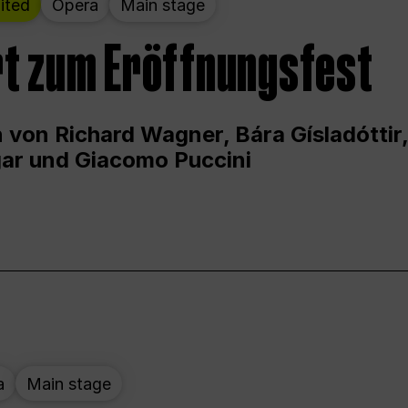
ited
Opera
Main stage
t zum Eröffnungsfest
 von Richard Wagner, Bára Gísladóttir,
ar und Giacomo Puccini
a
Main stage