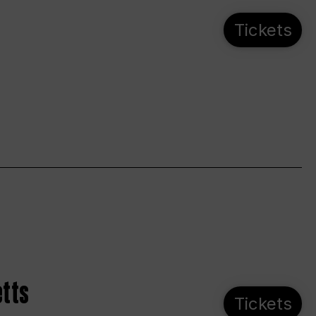
Tickets
etts
Tickets