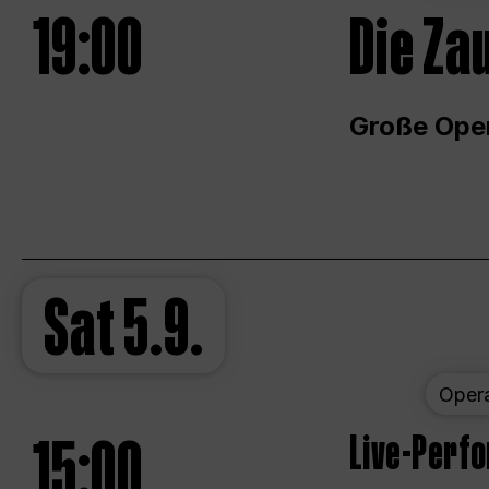
19:00
Die Za
Große Ope
Sat
5.9.
Oper
15:00
Live-Perf