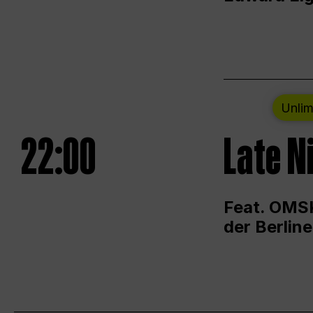
Unlim
22:00
Late N
Feat. OMSK
der Berlin