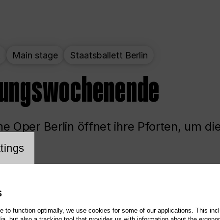
t
Main stage
Staatsballett Berlin
nungswochenende
e Oper Berlin öffnet ihre Pforten, um di
cookie setting
tings
ited
Opera
Main stage
S
te to function optimally, we use cookies for some of our applications. This incl
, but also a tracking tool that provides us with information about the ergono