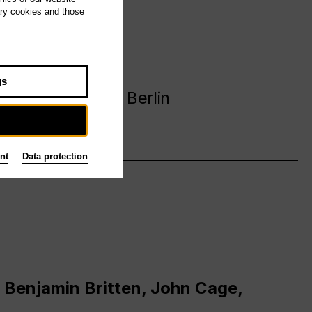
ary cookies and those
avanija
gs
 Deutsche Oper Berlin
nt
Data protection
 Benjamin Britten, John Cage,