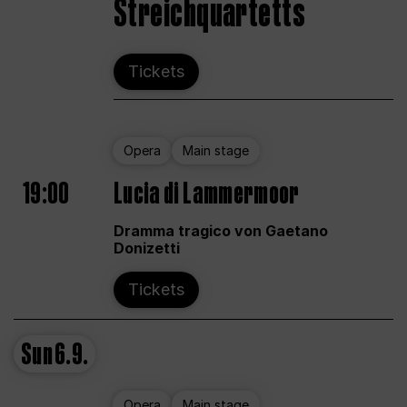
Streichquartetts
Tickets
Opera
Main stage
19:00
Lucia di Lammermoor
Dramma tragico von Gaetano
Donizetti
Tickets
Sun
6.9.
Opera
Main stage