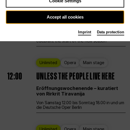
Cookie Settings
Ballet
Main stage
Staatsballett Berlin
Accept all cookies
12:00
Eröffnungswochenende
Imprint
Data protection
Deutsche Oper Berlin opens its doors to
celebrate the start of the new season
Unlimited
Opera
Main stage
12:00
UNLESS THE PEOPLE LIVE HERE
Eröffnungswochenende – kuratiert
von Rirkrit Tiravanija
Von Samstag 12.00 bis Sonntag 18.00 in und um
die Deutsche Oper Berlin
Unlimited
Opera
Main stage