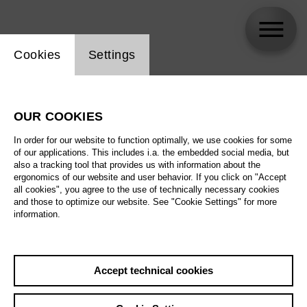
Website cookie setting
Cookies
Settings
skip_calendar_timeline
Search
OUR COOKIES
All artistic fields
In order for our website to function optimally, we use cookies for some
All locations
of our applications. This includes i.a. the embedded social media, but
also a tracking tool that provides us with information about the
ergonomics of our website and user behavior. If you click on "Accept
All features
all cookies", you agree to the use of technically necessary cookies
and those to optimize our website. See "Cookie Settings" for more
information.
August 2026
Accept technical cookies
Sat
29.8.