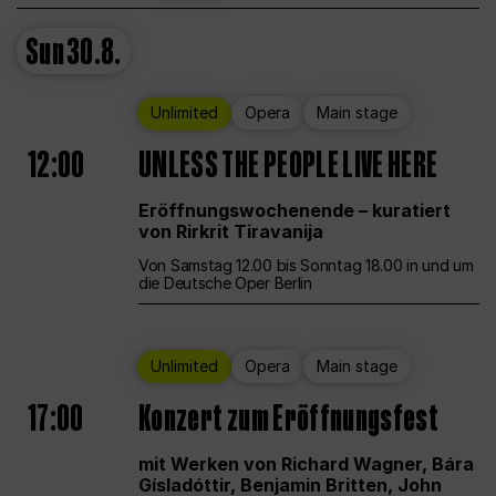
Sun
30.8.
Unlimited
Opera
Main stage
12:00
UNLESS THE PEOPLE LIVE HERE
Eröffnungswochenende – kuratiert
von Rirkrit Tiravanija
Von Samstag 12.00 bis Sonntag 18.00 in und um
die Deutsche Oper Berlin
Unlimited
Opera
Main stage
17:00
Konzert zum Eröffnungsfest
mit Werken von Richard Wagner, Bára
Gísladóttir, Benjamin Britten, John