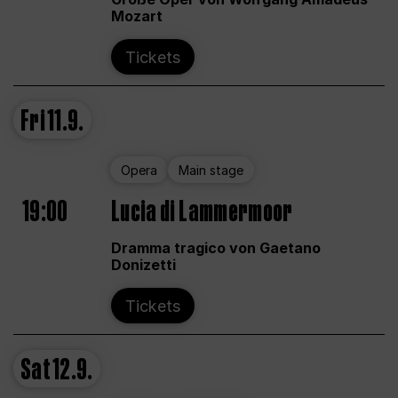
Mozart
Tickets
Fri
11.9.
Opera
Main stage
19:00
Lucia di Lammermoor
Dramma tragico von Gaetano
Donizetti
Tickets
Sat
12.9.