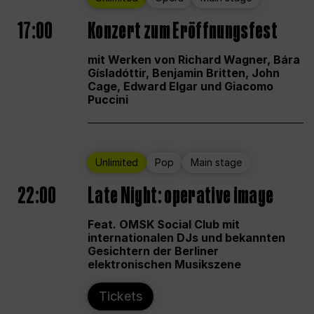
17:00
Konzert zum Eröffnungsfest
mit Werken von Richard Wagner, Bára
Gísladóttir, Benjamin Britten, John
Cage, Edward Elgar und Giacomo
Puccini
Unlimited
Pop
Main stage
22:00
Late Night: operative image
Feat. OMSK Social Club mit
internationalen DJs und bekannten
Gesichtern der Berliner
elektronischen Musikszene
Tickets