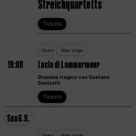
Streichquartetts
Tickets
Opera
Main stage
19:00
Lucia di Lammermoor
Dramma tragico von Gaetano
Donizetti
Tickets
Sun
6.9.
Opera
Main stage