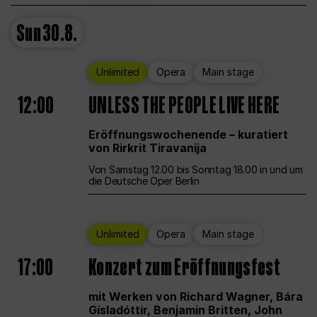
Sun
30.8.
Unlimited
Opera
Main stage
12:00
UNLESS THE PEOPLE LIVE HERE
Eröffnungswochenende – kuratiert
von Rirkrit Tiravanija
Von Samstag 12.00 bis Sonntag 18.00 in und um
die Deutsche Oper Berlin
Unlimited
Opera
Main stage
17:00
Konzert zum Eröffnungsfest
mit Werken von Richard Wagner, Bára
Gísladóttir, Benjamin Britten, John