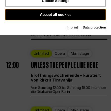
Cookie Settings
Ballet
Main stage
Staatsballett Berlin
Accept all cookies
12:00
Eröffnungswochenende
Imprint
Data protection
Deutsche Oper Berlin opens its doors to
celebrate the start of the new season
Unlimited
Opera
Main stage
12:00
UNLESS THE PEOPLE LIVE HERE
Eröffnungswochenende – kuratiert
von Rirkrit Tiravanija
Von Samstag 12.00 bis Sonntag 18.00 in und um
die Deutsche Oper Berlin
Unlimited
Opera
Main stage