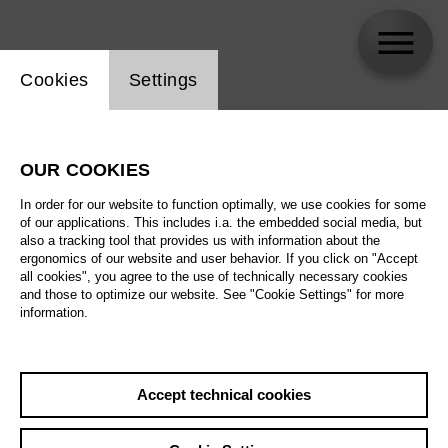
Website cookie setting
Cookies
Settings
skip_calendar_timeline
Search
OUR COOKIES
All artistic fields
In order for our website to function optimally, we use cookies for some
All locations
of our applications. This includes i.a. the embedded social media, but
also a tracking tool that provides us with information about the
ergonomics of our website and user behavior. If you click on "Accept
All features
all cookies", you agree to the use of technically necessary cookies
and those to optimize our website. See "Cookie Settings" for more
information.
August 2026
Accept technical cookies
Sat
29.8.