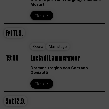
Mozart
Tickets
Fri
11.9.
Opera
Main stage
19:00
Lucia di Lammermoor
Dramma tragico von Gaetano
Donizetti
Tickets
Sat
12.9.