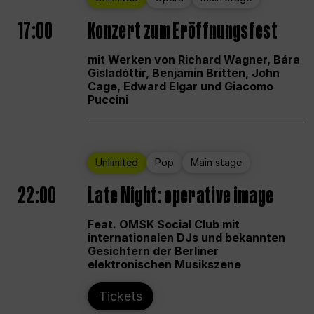
17:00
Konzert zum Eröffnungsfest
mit Werken von Richard Wagner, Bára
Gísladóttir, Benjamin Britten, John
Cage, Edward Elgar und Giacomo
Puccini
Unlimited
Pop
Main stage
22:00
Late Night: operative image
Feat. OMSK Social Club mit
internationalen DJs und bekannten
Gesichtern der Berliner
elektronischen Musikszene
Tickets