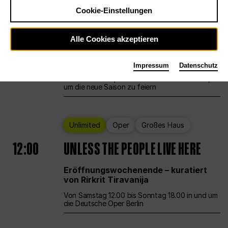
Cookie-Einstellungen
Ballett
Großes Haus
Staatsballett Berlin
Alle Cookies akzeptieren
12:00
Eröffnungswochenende
Impressum
Datenschutz
Die Deutsche Oper Berlin öffnet ihre Pforten,
um die neue Saison zu feiern
Unlimited
Oper
Großes Haus
12:00
UNLESS THE PEOPLE LIVE HERE
Eröffnungswochenende – kuratiert
von Rirkrit Tiravanija
Von Samstag 12.00 bis Sonntag 18.00 in und um
die Deutsche Oper Berlin