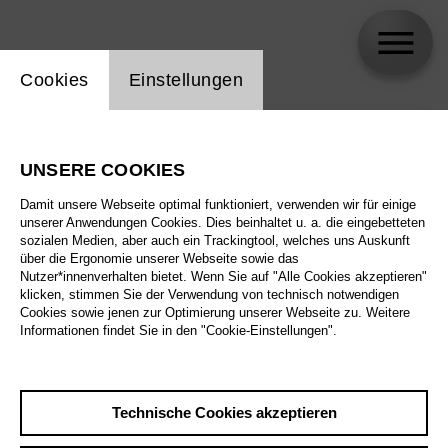
Einstellung Website Cookie
Cookies
Einstellungen
skip_calendar_timeline
Suche
UNSERE COOKIES
Alle Sparten
Damit unsere Webseite optimal funktioniert, verwenden wir für einige
Alle Spielstätten
unserer Anwendungen Cookies. Dies beinhaltet u. a. die eingebetteten
sozialen Medien, aber auch ein Trackingtool, welches uns Auskunft
über die Ergonomie unserer Webseite sowie das
Alle Merkmale
Nutzer*innenverhalten bietet. Wenn Sie auf "Alle Cookies akzeptieren"
klicken, stimmen Sie der Verwendung von technisch notwendigen
Cookies sowie jenen zur Optimierung unserer Webseite zu. Weitere
Informationen findet Sie in den "Cookie-Einstellungen".
August 2026
Technische Cookies akzeptieren
Sa
29.8.