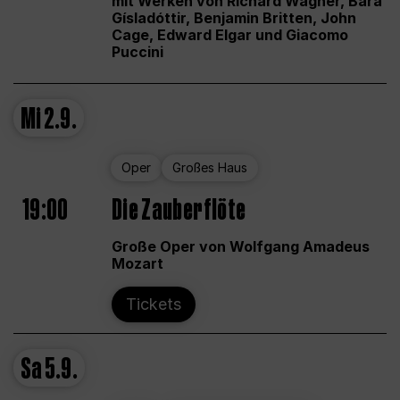
mit Werken von Richard Wagner, Bára
Gísladóttir, Benjamin Britten, John
Cage, Edward Elgar und Giacomo
Puccini
Mi
2.9.
Oper
Großes Haus
19:00
Die Zauberflöte
Große Oper von Wolfgang Amadeus
Mozart
Tickets
Sa
5.9.