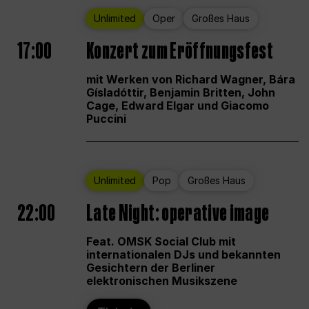
Unlimited
Oper
Großes Haus
17:00
Konzert zum Eröffnungsfest
mit Werken von Richard Wagner, Bára
Gísladóttir, Benjamin Britten, John
Cage, Edward Elgar und Giacomo
Puccini
Unlimited
Pop
Großes Haus
22:00
Late Night: operative image
Feat. OMSK Social Club mit
internationalen DJs und bekannten
Gesichtern der Berliner
elektronischen Musikszene