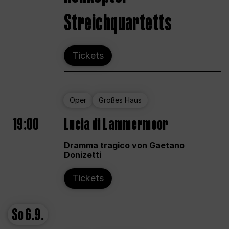
Streichquartetts
Tickets
Oper
Großes Haus
19:00
Lucia di Lammermoor
Dramma tragico von Gaetano
Donizetti
Tickets
So
6.9.