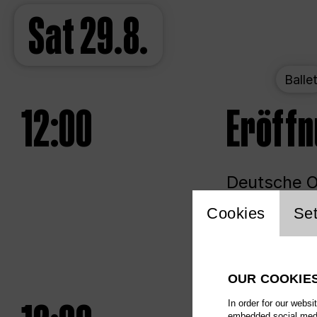
Sat
29.8.
Balle
12:00
Eröff
Deutsche Op
Website 
Cookies
Set
Unlim
OUR COOKIE
In order for our websi
embedded social media