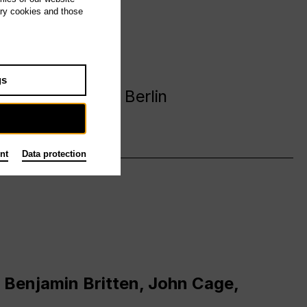
ary cookies and those
avanija
gs
 Deutsche Oper Berlin
nt
Data protection
 Benjamin Britten, John Cage,