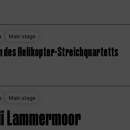
a
Main stage
 des Helikopter-Streichquartetts
a
Main stage
 di Lammermoor