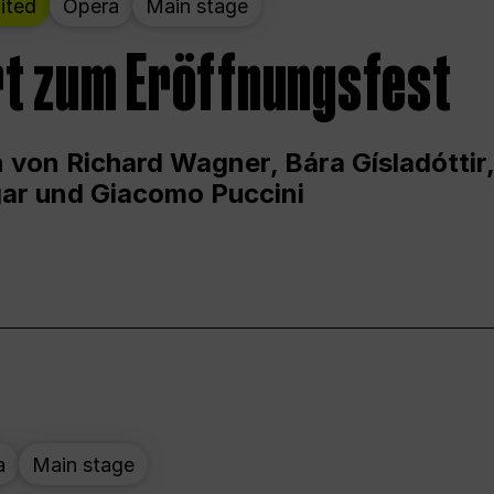
ited
Opera
Main stage
t zum Eröffnungsfest
 von Richard Wagner, Bára Gísladóttir,
ar und Giacomo Puccini
a
Main stage