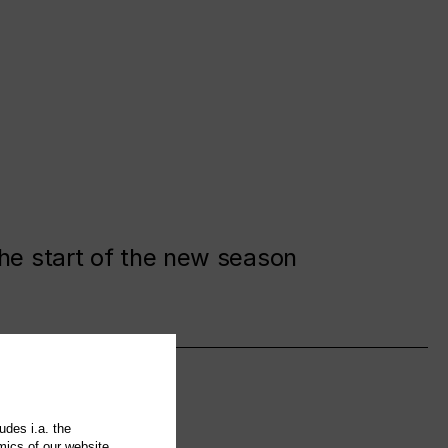
the start of the new season
udes i.a. the
mics of our website