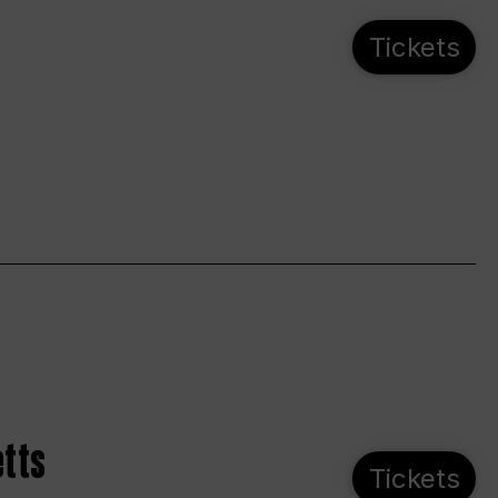
Tickets
etts
Tickets