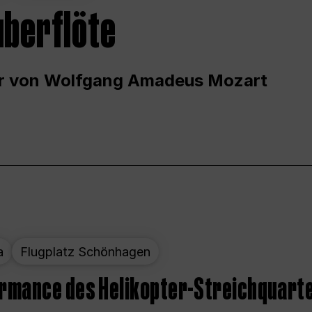
uberflöte
r von Wolfgang Amadeus Mozart
a
Flugplatz Schönhagen
ormance des Helikopter-Streichquart