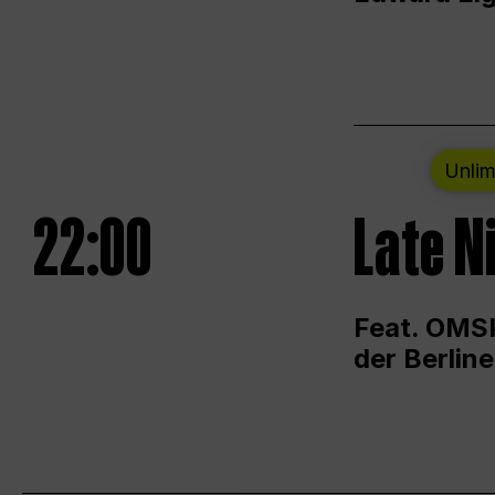
Unlim
22:00
Late N
Feat. OMSK
der Berlin