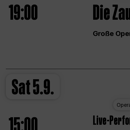
19:00
Die Za
Große Ope
Sat
5.9.
Oper
15:00
Live-Perf