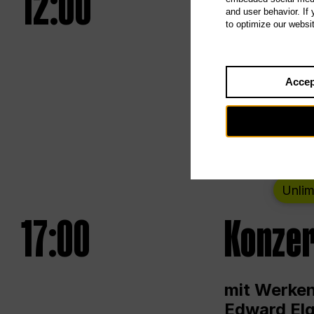
12:00
UNLESS
and user behavior. If
to optimize our websi
Eröffnungs
Accep
Von Samsta
Unlim
17:00
Konzer
mit Werken
Edward Elg