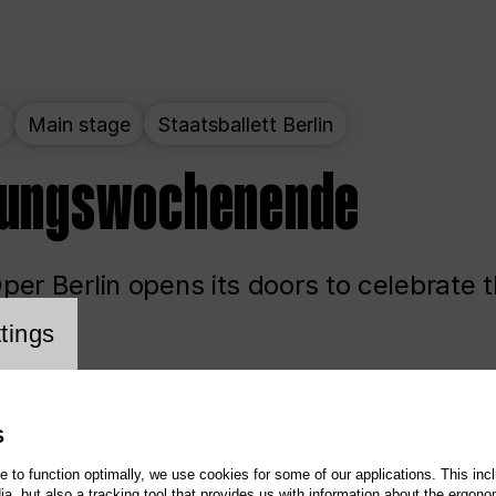
t
Main stage
Staatsballett Berlin
nungswochenende
er Berlin opens its doors to celebrate 
cookie setting
tings
ited
Opera
Main stage
S
te to function optimally, we use cookies for some of our applications. This incl
, but also a tracking tool that provides us with information about the ergono