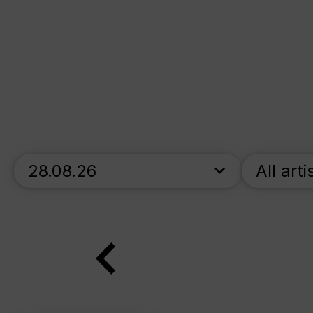
skip_calendar_timeline
All arti
Search