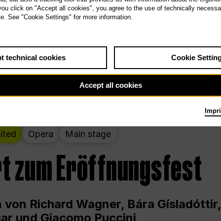
 THE PEOPLE LIVE HERE
 you click on "Accept all cookies", you agree to the use of technically necess
te. See "Cookie Settings" for more information.
wochenende – kuratiert von Rirkrit Tir
t technical cookies
Cookie Settin
g 12.00 bis Sonntag 18.00 in und um die
Accept all cookies
Impri
ited
Opera
Main stage
t zum Eröffnungsfest
 von Richard Wagner, Bára Gísladóttir,
ar und Giacomo Puccini