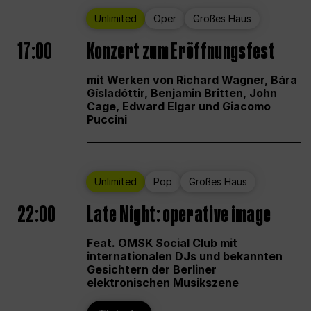
Unlimited
Oper
Großes Haus
17:00
Konzert zum Eröffnungsfest
mit Werken von Richard Wagner, Bára
Gísladóttir, Benjamin Britten, John
Cage, Edward Elgar und Giacomo
Puccini
Unlimited
Pop
Großes Haus
22:00
Late Night: operative image
Feat. OMSK Social Club mit
internationalen DJs und bekannten
Gesichtern der Berliner
elektronischen Musikszene