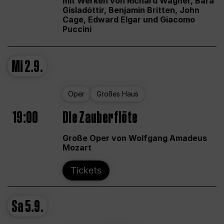
mit Werken von Richard Wagner, Bára
Gísladóttir, Benjamin Britten, John
Cage, Edward Elgar und Giacomo
Puccini
Mi
2.9.
Oper
Großes Haus
19:00
Die Zauberflöte
Große Oper von Wolfgang Amadeus
Mozart
Tickets
Sa
5.9.