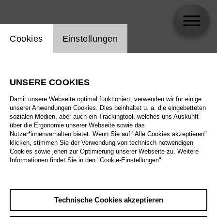
Einstellung Website Cookie
Cookies
Einstellungen
skip_calendar_timeline
Suche
UNSERE COOKIES
Alle Sparten
Damit unsere Webseite optimal funktioniert, verwenden wir für einige
Alle Spielstätten
unserer Anwendungen Cookies. Dies beinhaltet u. a. die eingebetteten
sozialen Medien, aber auch ein Trackingtool, welches uns Auskunft
über die Ergonomie unserer Webseite sowie das
Alle Merkmale
Nutzer*innenverhalten bietet. Wenn Sie auf "Alle Cookies akzeptieren"
klicken, stimmen Sie der Verwendung von technisch notwendigen
Cookies sowie jenen zur Optimierung unserer Webseite zu. Weitere
Informationen findet Sie in den "Cookie-Einstellungen".
August 2026
Technische Cookies akzeptieren
Sa
29.8.