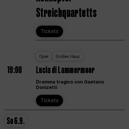
Streichquartetts
Tickets
Oper
Großes Haus
19:00
Lucia di Lammermoor
Dramma tragico von Gaetano
Donizetti
Tickets
So
6.9.