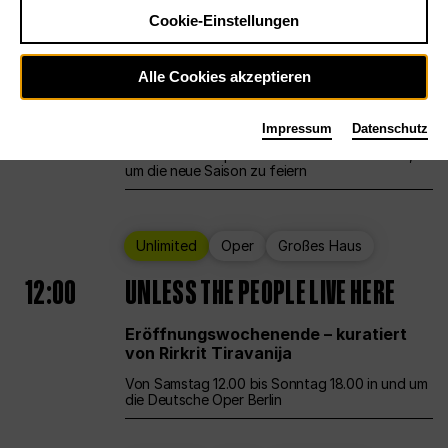
Cookie-Einstellungen
Ballett
Großes Haus
Staatsballett Berlin
Alle Cookies akzeptieren
12:00
Eröffnungswochenende
Impressum
Datenschutz
Die Deutsche Oper Berlin öffnet ihre Pforten,
um die neue Saison zu feiern
Unlimited
Oper
Großes Haus
12:00
UNLESS THE PEOPLE LIVE HERE
Eröffnungswochenende – kuratiert
von Rirkrit Tiravanija
Von Samstag 12.00 bis Sonntag 18.00 in und um
die Deutsche Oper Berlin