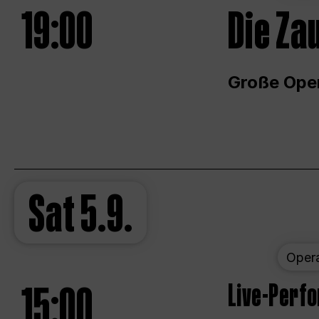
19:00
Die Za
Große Ope
Sat
5.9.
Oper
15:00
Live-Perf