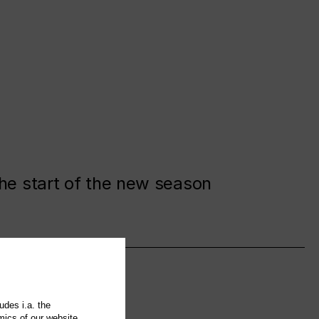
the start of the new season
udes i.a. the
mics of our website