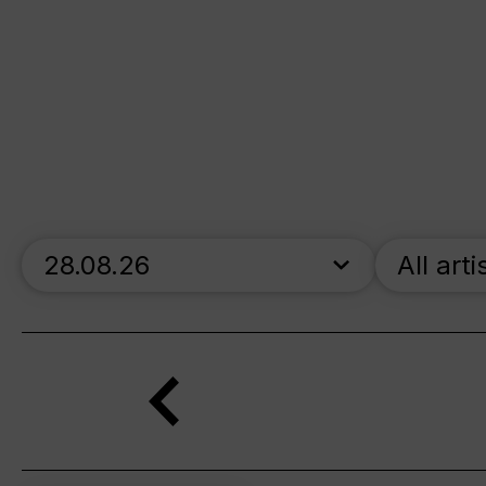
skip_calendar_timeline
All arti
Search