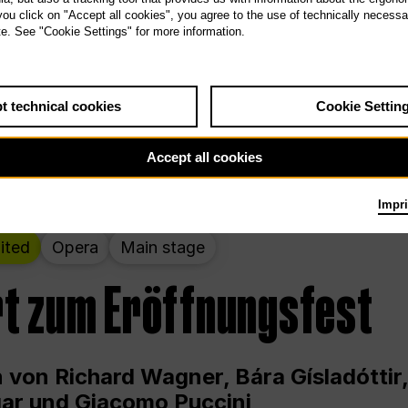
 THE PEOPLE LIVE HERE
 you click on "Accept all cookies", you agree to the use of technically necess
te. See "Cookie Settings" for more information.
wochenende – kuratiert von Rirkrit Tir
t technical cookies
Cookie Settin
g 12.00 bis Sonntag 18.00 in und um die
Accept all cookies
Impri
ited
Opera
Main stage
t zum Eröffnungsfest
 von Richard Wagner, Bára Gísladóttir,
ar und Giacomo Puccini