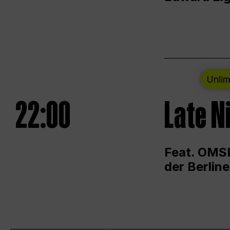
Unlim
22:00
Late N
Feat. OMSK
der Berlin