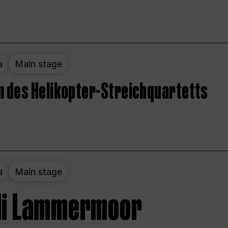
a
Main stage
 des Helikopter-Streichquartetts
a
Main stage
 di Lammermoor