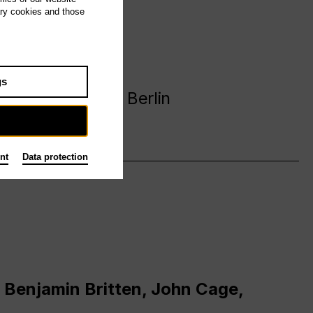
ary cookies and those
avanija
gs
 Deutsche Oper Berlin
nt
Data protection
 Benjamin Britten, John Cage,