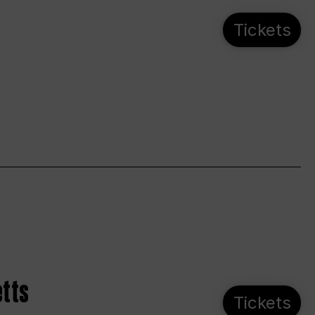
Tickets
etts
Tickets