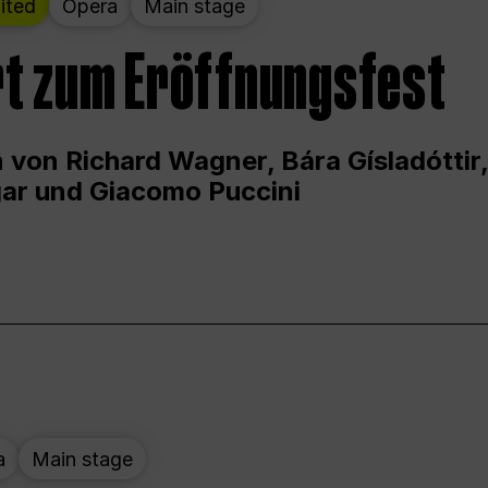
ited
Opera
Main stage
t zum Eröffnungsfest
 von Richard Wagner, Bára Gísladóttir,
ar und Giacomo Puccini
a
Main stage