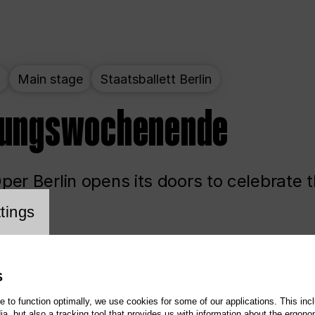
t
Main stage
Staatsballett Berlin
nungswochenende
er Berlin opens its doors to celebrate 
cookie setting
tings
ited
Opera
Main stage
S
te to function optimally, we use cookies for some of our applications. This incl
, but also a tracking tool that provides us with information about the ergono