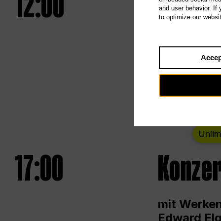
12:00
UNLESS
and user behavior. If
to optimize our websi
Eröffnungs
Accep
Von Samsta
Unlim
17:00
Konzer
mit Werken
Edward Elg