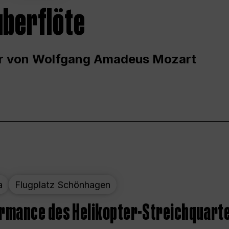
uberflöte
r von Wolfgang Amadeus Mozart
a
Flugplatz Schönhagen
ormance des Helikopter-Streichquart