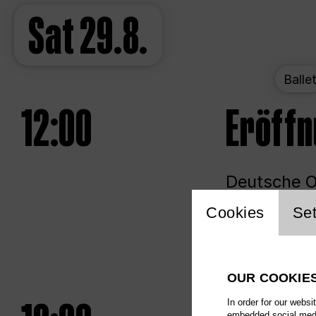
Sat
29.8.
Balle
12:00
Eröff
Deutsche Op
Website 
Cookies
Set
Unlim
OUR COOKIE
In order for our websi
embedded social media