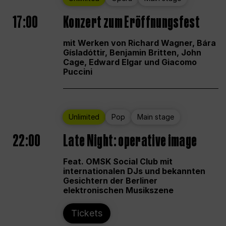
17:00
Konzert zum Eröffnungsfest
mit Werken von Richard Wagner, Bára
Gísladóttir, Benjamin Britten, John
Cage, Edward Elgar und Giacomo
Puccini
Unlimited
Pop
Main stage
22:00
Late Night: operative image
Feat. OMSK Social Club mit
internationalen DJs und bekannten
Gesichtern der Berliner
elektronischen Musikszene
Tickets