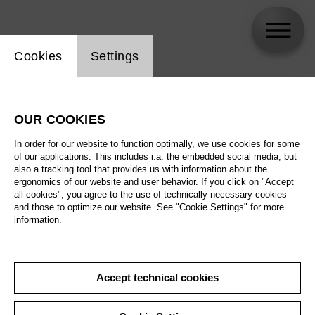
Website cookie setting
Cookies
Settings
skip_calendar_timeline
Search
OUR COOKIES
All artistic fields
In order for our website to function optimally, we use cookies for some
All locations
of our applications. This includes i.a. the embedded social media, but
also a tracking tool that provides us with information about the
ergonomics of our website and user behavior. If you click on "Accept
All features
all cookies", you agree to the use of technically necessary cookies
and those to optimize our website. See "Cookie Settings" for more
information.
August 2026
Accept technical cookies
Sat
29.8.