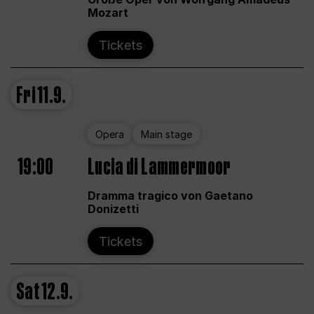
Mozart
Tickets
Fri
11.9.
Opera
Main stage
19:00
Lucia di Lammermoor
Dramma tragico von Gaetano
Donizetti
Tickets
Sat
12.9.