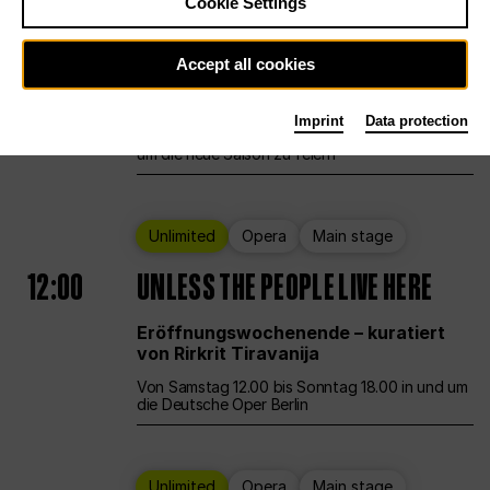
Cookie Settings
Ballet
Main stage
Staatsballett Berlin
Accept all cookies
12:00
Eröffnungswochenende
Imprint
Data protection
Die Deutsche Oper Berlin öffnet ihre Pforten,
um die neue Saison zu feiern
Unlimited
Opera
Main stage
12:00
UNLESS THE PEOPLE LIVE HERE
Eröffnungswochenende – kuratiert
von Rirkrit Tiravanija
Von Samstag 12.00 bis Sonntag 18.00 in und um
die Deutsche Oper Berlin
Unlimited
Opera
Main stage