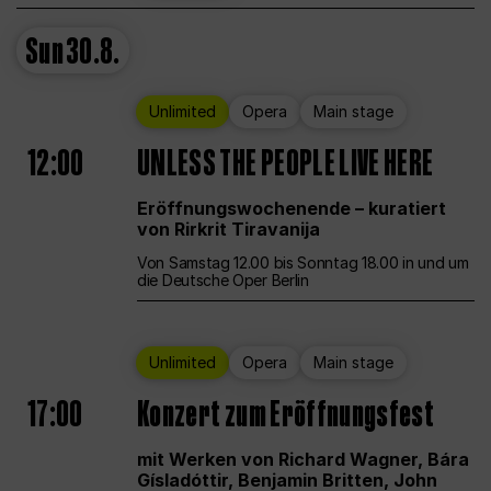
Sun
30.8.
Unlimited
Opera
Main stage
12:00
UNLESS THE PEOPLE LIVE HERE
Eröffnungswochenende – kuratiert
von Rirkrit Tiravanija
Von Samstag 12.00 bis Sonntag 18.00 in und um
die Deutsche Oper Berlin
Unlimited
Opera
Main stage
17:00
Konzert zum Eröffnungsfest
mit Werken von Richard Wagner, Bára
Gísladóttir, Benjamin Britten, John