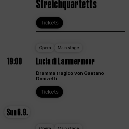
Streichquartetts
Tickets
Opera
Main stage
19:00
Lucia di Lammermoor
Dramma tragico von Gaetano
Donizetti
Tickets
Sun
6.9.
Opera
Main stage