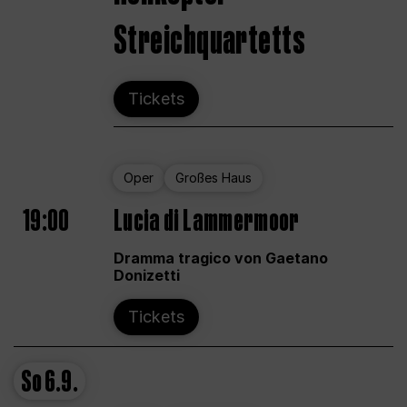
Streichquartetts
Tickets
Oper
Großes Haus
19:00
Lucia di Lammermoor
Dramma tragico von Gaetano
Donizetti
Tickets
So
6.9.