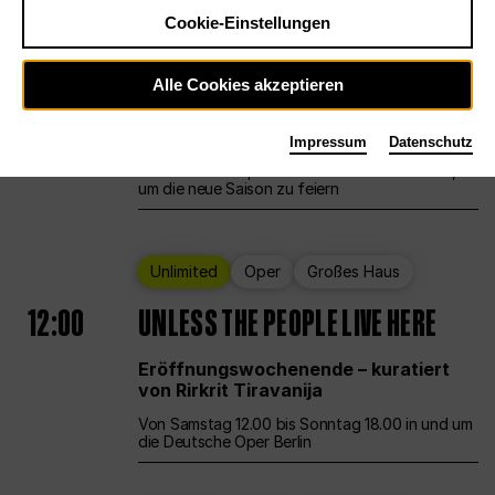
Cookie-Einstellungen
Ballett
Großes Haus
Staatsballett Berlin
Alle Cookies akzeptieren
12:00
Eröffnungswochenende
Impressum
Datenschutz
Die Deutsche Oper Berlin öffnet ihre Pforten,
um die neue Saison zu feiern
Unlimited
Oper
Großes Haus
12:00
UNLESS THE PEOPLE LIVE HERE
Eröffnungswochenende – kuratiert
von Rirkrit Tiravanija
Von Samstag 12.00 bis Sonntag 18.00 in und um
die Deutsche Oper Berlin