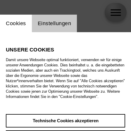
Einstellung Website Cookie
Cookies
Einstellungen
skip_calendar_timeline
Suche
UNSERE COOKIES
Alle Sparten
Damit unsere Webseite optimal funktioniert, verwenden wir für einige
Alle Spielstätten
unserer Anwendungen Cookies. Dies beinhaltet u. a. die eingebetteten
sozialen Medien, aber auch ein Trackingtool, welches uns Auskunft
über die Ergonomie unserer Webseite sowie das
Alle Merkmale
Nutzer*innenverhalten bietet. Wenn Sie auf "Alle Cookies akzeptieren"
klicken, stimmen Sie der Verwendung von technisch notwendigen
Cookies sowie jenen zur Optimierung unserer Webseite zu. Weitere
Informationen findet Sie in den "Cookie-Einstellungen".
August 2026
Technische Cookies akzeptieren
Sa
29.8.