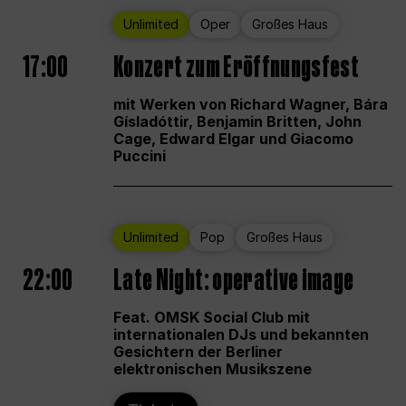
Unlimited
Oper
Großes Haus
17:00
Konzert zum Eröffnungsfest
mit Werken von Richard Wagner, Bára
Gísladóttir, Benjamin Britten, John
Cage, Edward Elgar und Giacomo
Puccini
Unlimited
Pop
Großes Haus
22:00
Late Night: operative image
Feat. OMSK Social Club mit
internationalen DJs und bekannten
Gesichtern der Berliner
elektronischen Musikszene