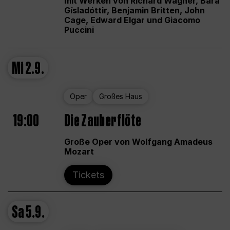
mit Werken von Richard Wagner, Bára
Gísladóttir, Benjamin Britten, John
Cage, Edward Elgar und Giacomo
Puccini
Mi
2.9.
Oper
Großes Haus
19:00
Die Zauberflöte
Große Oper von Wolfgang Amadeus
Mozart
Tickets
Sa
5.9.