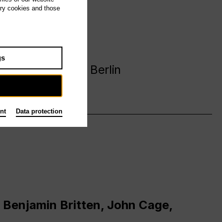
ary cookies and those
avanija
gs
 Deutsche Oper Berlin
nt
Data protection
 Benjamin Britten, John Cage,