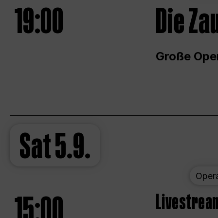
19:00
Die Za
Große Ope
Sat
5.9.
Oper
15:00
Livestream