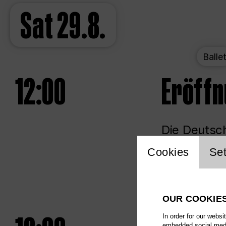
Sat
29.8.
Balle
12:00
Eröff
Die Deutsch
Website 
Cookies
Set
Unlim
OUR COOKIE
In order for our websi
embedded social media