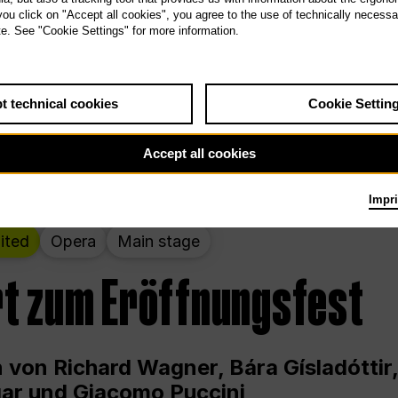
 THE PEOPLE LIVE HERE
 you click on "Accept all cookies", you agree to the use of technically necess
te. See "Cookie Settings" for more information.
wochenende – kuratiert von Rirkrit Tir
t technical cookies
Cookie Settin
g 12.00 bis Sonntag 18.00 in und um die
Accept all cookies
Impri
ited
Opera
Main stage
t zum Eröffnungsfest
 von Richard Wagner, Bára Gísladóttir,
ar und Giacomo Puccini