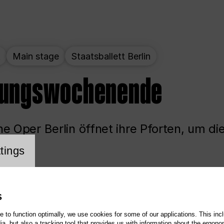
t
Main stage
Staatsballett Berlin
nungswochenende
e Oper Berlin öffnet ihre Pforten, um di
cookie setting
tings
ited
Opera
Main stage
S
te to function optimally, we use cookies for some of our applications. This incl
, but also a tracking tool that provides us with information about the ergono