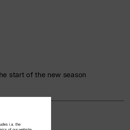
the start of the new season
udes i.a. the
mics of our website