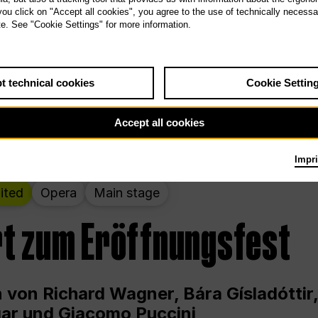
 THE PEOPLE LIVE HERE
 you click on "Accept all cookies", you agree to the use of technically necess
te. See "Cookie Settings" for more information.
wochenende – kuratiert von Rirkrit Tir
t technical cookies
Cookie Settin
g 12.00 bis Sonntag 18.00 in und um die
Accept all cookies
Impri
ited
Opera
Main stage
t zum Eröffnungsfest
 von Richard Wagner, Bára Gísladóttir,
ar und Giacomo Puccini