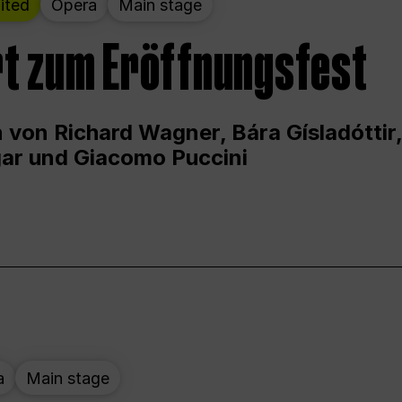
ited
Opera
Main stage
t zum Eröffnungsfest
 von Richard Wagner, Bára Gísladóttir,
ar und Giacomo Puccini
a
Main stage