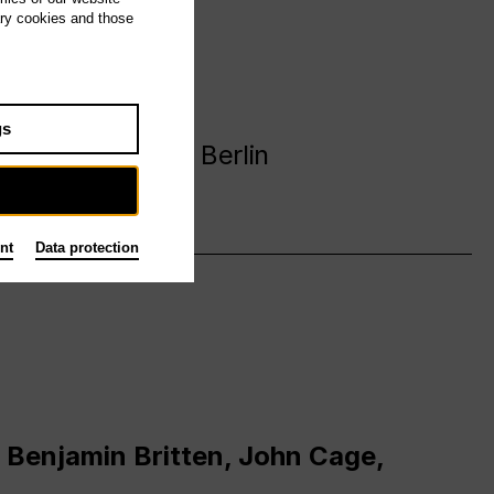
ary cookies and those
avanija
gs
 Deutsche Oper Berlin
nt
Data protection
 Benjamin Britten, John Cage,