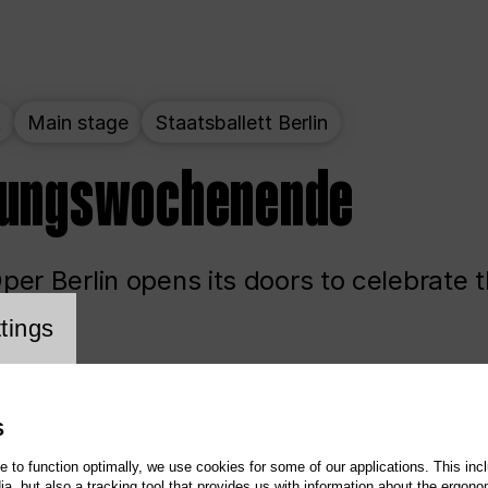
t
Main stage
Staatsballett Berlin
nungswochenende
er Berlin opens its doors to celebrate 
cookie setting
tings
ited
Opera
Main stage
S
te to function optimally, we use cookies for some of our applications. This incl
, but also a tracking tool that provides us with information about the ergono