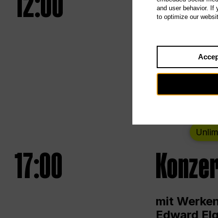
12:00
UNLESS
and user behavior. If
to optimize our websi
Eröffnungs
Accep
Von Samsta
Unlim
17:00
Konzer
mit Werken
Edward Elg