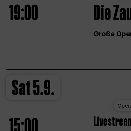
19:00
Die Za
Große Ope
Sat
5.9.
Oper
15:00
Livestream