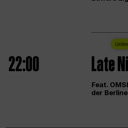
Unlim
22:00
Late N
Feat. OMSK
der Berlin