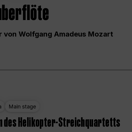
uberflöte
r von Wolfgang Amadeus Mozart
a
Main stage
 des Helikopter-Streichquartetts