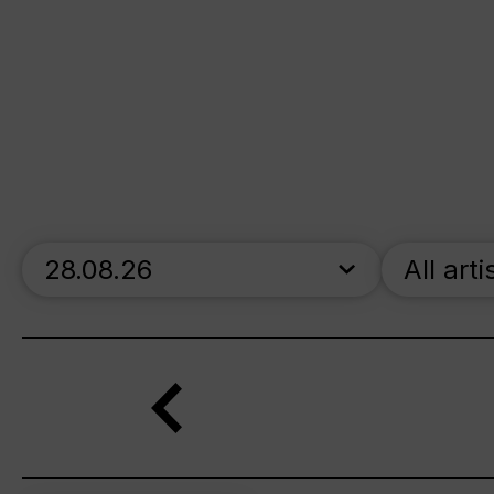
skip_calendar_timeline
All arti
Search