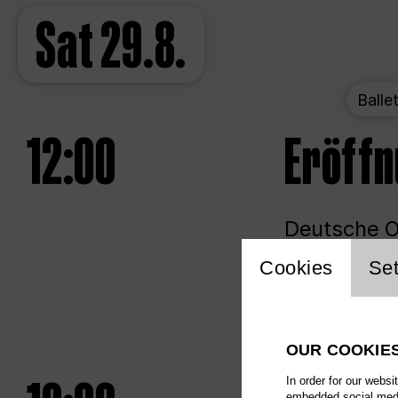
Sat
29.8.
Balle
12:00
Eröff
Deutsche Op
Website 
Cookies
Set
Unlim
OUR COOKIE
In order for our websi
embedded social media