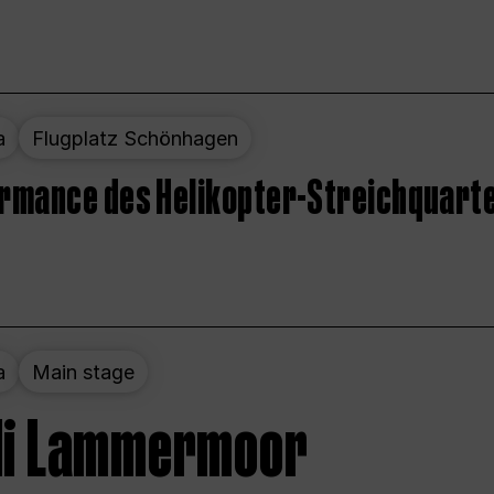
a
Flugplatz Schönhagen
ormance des Helikopter-Streichquart
a
Main stage
 di Lammermoor