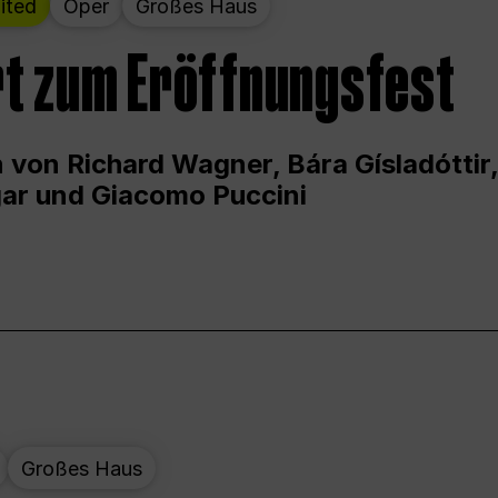
ited
Oper
Großes Haus
t zum Eröffnungsfest
 von Richard Wagner, Bára Gísladóttir,
ar und Giacomo Puccini
Großes Haus