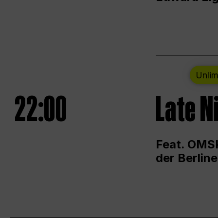
Unlim
22:00
Late N
Feat. OMSK
der Berlin