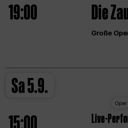
19:00
Die Za
Große Ope
Sa
5.9.
Oper
15:00
Live-Perf