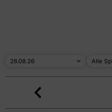
skip_calendar_timeline
Alle S
Suche