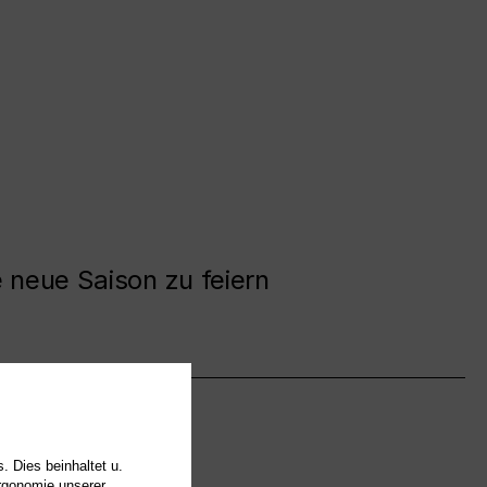
e neue Saison zu feiern
. Dies beinhaltet u.
Ergonomie unserer