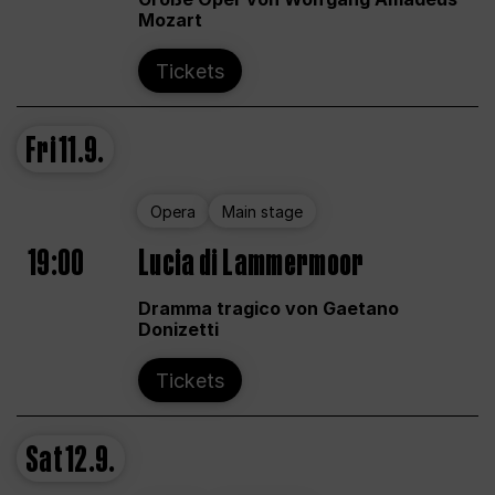
Mozart
Tickets
Fri
11.9.
Opera
Main stage
19:00
Lucia di Lammermoor
Dramma tragico von Gaetano
Donizetti
Tickets
Sat
12.9.