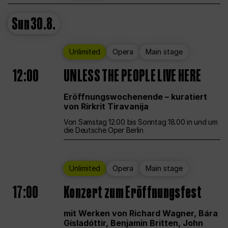
Sun
30.8.
Unlimited
Opera
Main stage
12:00
UNLESS THE PEOPLE LIVE HERE
Eröffnungswochenende – kuratiert
von Rirkrit Tiravanija
Von Samstag 12.00 bis Sonntag 18.00 in und um
die Deutsche Oper Berlin
Unlimited
Opera
Main stage
17:00
Konzert zum Eröffnungsfest
mit Werken von Richard Wagner, Bára
Gísladóttir, Benjamin Britten, John