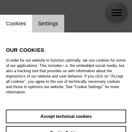
Website cookie setting
Cookies
Settings
skip_calendar_timeline
Search
OUR COOKIES
All artistic fields
In order for our website to function optimally, we use cookies for some
All locations
of our applications. This includes i.a. the embedded social media, but
also a tracking tool that provides us with information about the
ergonomics of our website and user behavior. If you click on "Accept
All features
all cookies", you agree to the use of technically necessary cookies
and those to optimize our website. See "Cookie Settings" for more
information.
August 2026
Accept technical cookies
Sat
29.8.