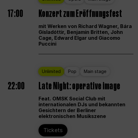
17:00
Konzert zum Eröffnungsfest
mit Werken von Richard Wagner, Bára
Gísladóttir, Benjamin Britten, John
Cage, Edward Elgar und Giacomo
Puccini
Unlimited
Pop
Main stage
22:00
Late Night: operative image
Feat. OMSK Social Club mit
internationalen DJs und bekannten
Gesichtern der Berliner
elektronischen Musikszene
Tickets