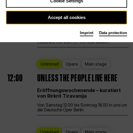
Cookie Settings
Ballet
Main stage
Staatsballett Berlin
Accept all cookies
12:00
Eröffnungswochenende
Imprint
Data protection
Deutsche Oper Berlin opens its doors to
celebrate the start of the new season
Unlimited
Opera
Main stage
12:00
UNLESS THE PEOPLE LIVE HERE
Eröffnungswochenende – kuratiert
von Rirkrit Tiravanija
Von Samstag 12.00 bis Sonntag 18.00 in und um
die Deutsche Oper Berlin
Unlimited
Opera
Main stage