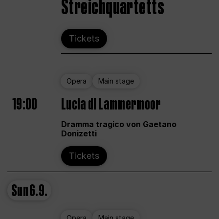
Streichquartetts
Tickets
Opera
Main stage
19:00
Lucia di Lammermoor
Dramma tragico von Gaetano
Donizetti
Tickets
Sun
6.9.
Opera
Main stage