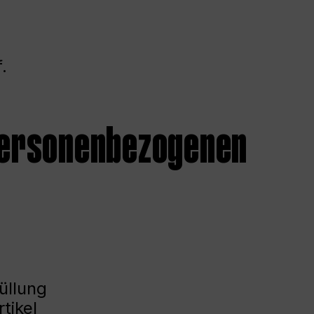
.
 personenbezogenen
üllung
tikel