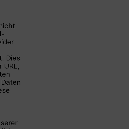
nicht
l-
ider
. Dies
r URL,
ten
 Daten
ese
nserer