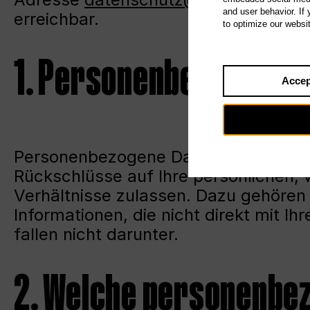
and user behavior. If
erreichbar.
to optimize our websi
1. Personenbezogene 
Accep
Personenbezogene Daten sind Einzela
Rückschlüsse auf Ihre persönlichen, 
Verhältnisse zulassen. Dazu gehören
Informationen, die nicht direkt mit Ih
fallen nicht darunter.
2. Welche personenbe