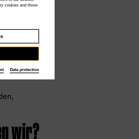
ary cookies and those
gs
nt
Data protection
den,
en wir?