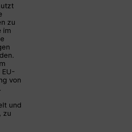
utzt
e
en zu
e im
he
gen
den.
im
a EU-
ng von
.
elt und
, zu