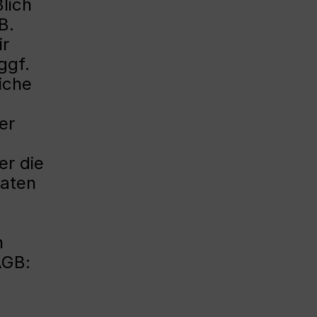
lich
B.
ir
ggf.
iche
er
er die
Daten
n
AGB: