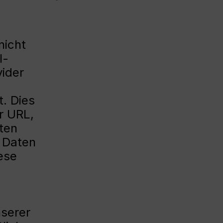
nicht
l-
ider
. Dies
r URL,
ten
 Daten
ese
nserer