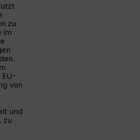
utzt
e
en zu
e im
he
gen
den.
im
a EU-
ng von
.
elt und
, zu