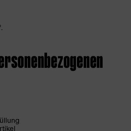
.
 personenbezogenen
üllung
tikel