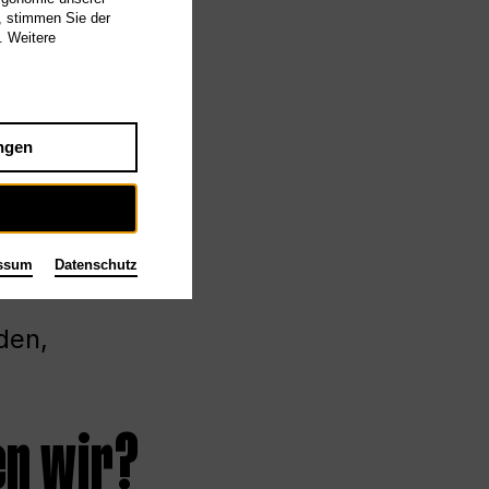
, stimmen Sie der
. Weitere
ngen
ssum
Datenschutz
den,
en wir?