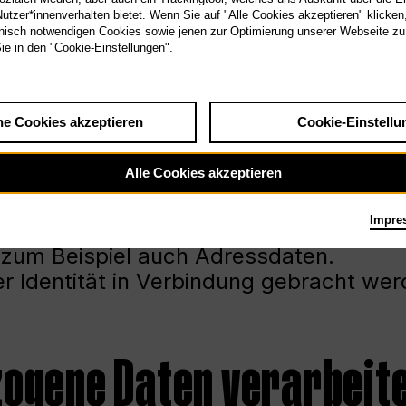
tzer*innenverhalten bietet. Wenn Sie auf "Alle Cookies akzeptieren" klicken
isch notwendigen Cookies sowie jenen zur Optimierung unserer Webseite zu
Sie in den "Cookie-Einstellungen".
Daten
he Cookies akzeptieren
Cookie-Einstellu
Alle Cookies akzeptieren
ngaben über natürliche Personen, die
Impre
wirtschaftlichen oder tatsächlichen
 zum Beispiel auch Adressdaten.
rer Identität in Verbindung gebracht wer
zogene Daten verarbeit