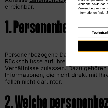
Webseite sowie das Nu
erreichbar.
Verwendung von techn
Informationen findet 
1. Personenbezogene 
Technisc
Personenbezogene Daten sind Einzela
Rückschlüsse auf Ihre persönlichen, 
Verhältnisse zulassen. Dazu gehören
Informationen, die nicht direkt mit Ih
fallen nicht darunter.
2. Welche personenbe