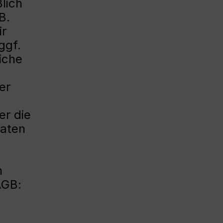
lich
B.
ir
ggf.
iche
er
er die
Daten
n
AGB: