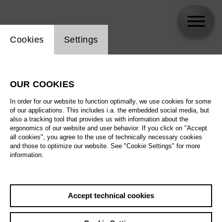
Website cookie setting
Cookies
Settings
skip_calendar_timeline
Search
OUR COOKIES
All artistic fields
In order for our website to function optimally, we use cookies for some
All locations
of our applications. This includes i.a. the embedded social media, but
also a tracking tool that provides us with information about the
ergonomics of our website and user behavior. If you click on "Accept
All features
all cookies", you agree to the use of technically necessary cookies
and those to optimize our website. See "Cookie Settings" for more
information.
August 2026
Accept technical cookies
Sat
29.8.