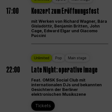
17:00
Konzert zum Eröffnungsfest
mit Werken von Richard Wagner, Bára
Gísladóttir, Benjamin Britten, John
Cage, Edward Elgar und Giacomo
Puccini
Unlimited
Pop
Main stage
22:00
Late Night: operative image
Feat. OMSK Social Club mit
internationalen DJs und bekannten
Gesichtern der Berliner
elektronischen Musikszene
Tickets