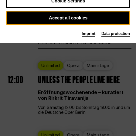
Cookie Settings
Ballet
Main stage
Staatsballett Berlin
Accept all cookies
12:00
Eröffnungswochenende
Imprint
Data protection
Deutsche Oper Berlin opens its doors to
celebrate the start of the new season
Unlimited
Opera
Main stage
12:00
UNLESS THE PEOPLE LIVE HERE
Eröffnungswochenende – kuratiert
von Rirkrit Tiravanija
Von Samstag 12.00 bis Sonntag 18.00 in und um
die Deutsche Oper Berlin
Unlimited
Opera
Main stage