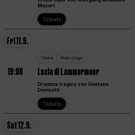
Mozart
Tickets
Fri
11.9.
Opera
Main stage
19:00
Lucia di Lammermoor
Dramma tragico von Gaetano
Donizetti
Tickets
Sat
12.9.