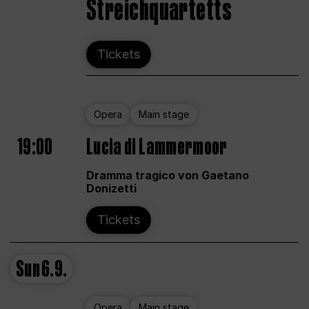
Streichquartetts
Tickets
Opera
Main stage
19:00
Lucia di Lammermoor
Dramma tragico von Gaetano
Donizetti
Tickets
Sun
6.9.
Opera
Main stage